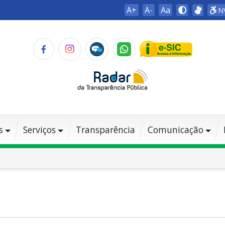
A+
A-
Aa
N
s
Serviços
Transparência
Comunicação