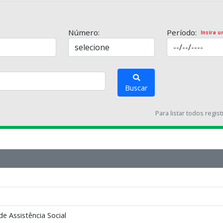
Número:
Período:
Insira u
Buscar
Para listar todos regis
de Assistência Social