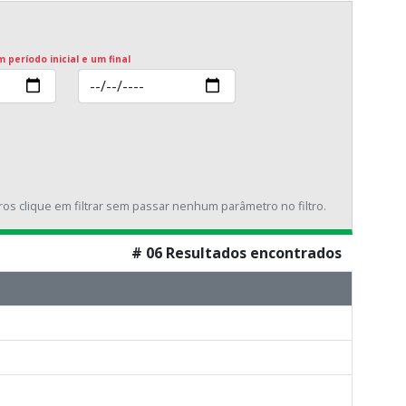
m período inicial e um final
tros clique em filtrar sem passar nenhum parâmetro no filtro.
# 06 Resultados encontrados