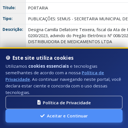
Título:
PORTARIA
Tipo:
PUBLICAÇÕES: SEMUS - SECRETARIA MUNICIPAL D
Descrição:
Designa Camilla Dellatorre Teixeira, fiscal da Ata de
0200/2023, advindo do Pregão Eletrônico Nº 008/2
DISTRIBUIDORA DE MEDICAMENTOS LTDA
Anexo(s):
PORTARIA
Descrição:
Documento:
🍪 Este site utiliza cookies
Download
234/2023
Utilizamos
cookies essenciais
e tecnologias
semelhantes de acordo com a nossa
Política de
PUBLICAÇÕES: SEMUS - SECRETARIA MUNICIPAL DE SAÚDE
Privacidade
. Ao continuar navegando neste portal, você
declara estar ciente e concorda com o uso dessas
Data:
30/06/2023
tecnologias.
Número:
235/2023
Política de Privacidade
Título:
PORTARIA
Aceitar e Continuar
Tipo:
PUBLICAÇÕES: SEMUS - SECRETARIA MUNICIPAL D