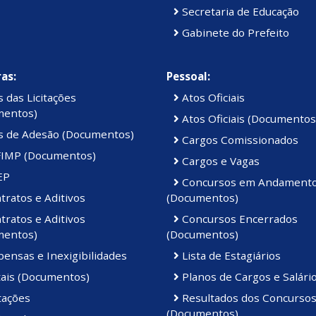
Secretaria de Educação
Gabinete do Prefeito
as:
Pessoal:
 das Licitações
Atos Oficiais
mentos)
Atos Oficiais (Documentos
s de Adesão (Documentos)
Cargos Comissionados
IMP (Documentos)
Cargos e Vagas
EP
Concursos em Andament
ratos e Aditivos
(Documentos)
ratos e Aditivos
Concursos Encerrados
mentos)
(Documentos)
ensas e Inexigibilidades
Lista de Estagiários
tais (Documentos)
Planos de Cargos e Salári
tações
Resultados dos Concurso
(Documentos)