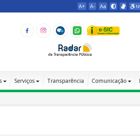
A+
A-
Aa
N
s
Serviços
Transparência
Comunicação