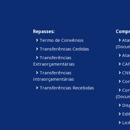
Repasses:
Compr
Termo de Convênios
Atas
(Docu
Transferências Cedidas
Ata
Transferências
Extraorçamentárias
CAF
Transferências
CN
Intraorçamentárias
Cont
Transferências Recebidas
Cont
(Docu
Disp
Edi
Lici