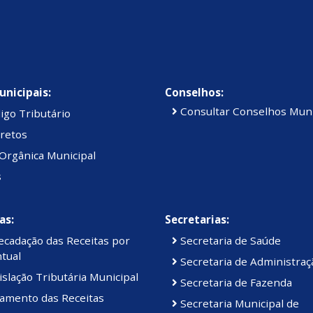
unicipais:
Conselhos:
Consultar Conselhos Muni
igo Tributário
retos
Orgânica Municipal
s
as:
Secretarias:
cadação das Receitas por
Secretaria de Saúde
tual
Secretaria de Administraç
slação Tributária Municipal
Secretaria de Fazenda
amento das Receitas
Secretaria Municipal de