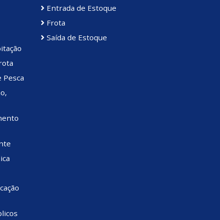
Entrada de Estoque
Frota
Saída de Estoque
itação
rota
e Pesca
o,
mento
nte
ica
cação
licos