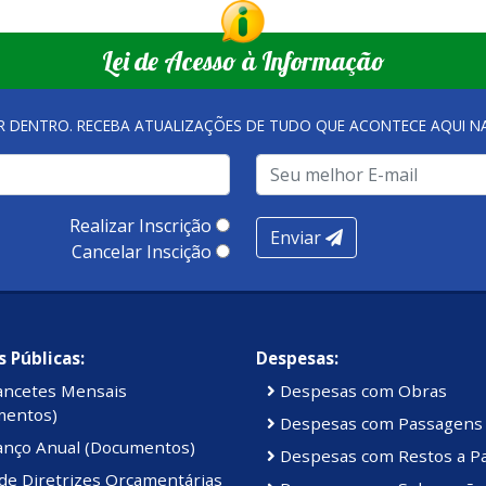
Lei de Acesso à Informação
R DENTRO. RECEBA ATUALIZAÇÕES DE TUDO QUE ACONTECE AQUI 
Realizar Inscrição
Enviar
Cancelar Inscição
 Públicas:
Despesas:
ancetes Mensais
Despesas com Obras
mentos)
Despesas com Passagens
anço Anual (Documentos)
Despesas com Restos a P
de Diretrizes Orçamentárias