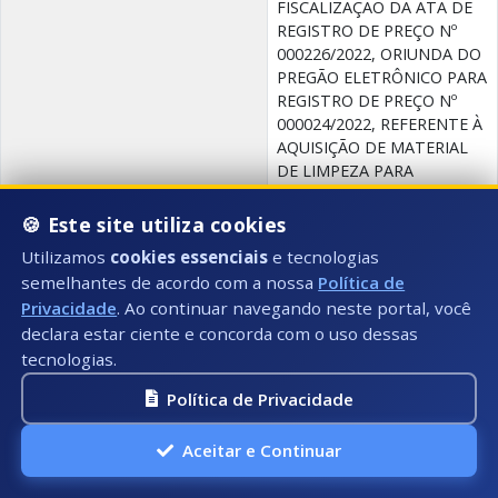
FISCALIZAÇÃO DA ATA DE
REGISTRO DE PREÇO Nº
000226/2022, ORIUNDA DO
PREGÃO ELETRÔNICO PARA
REGISTRO DE PREÇO Nº
000024/2022, REFERENTE À
AQUISIÇÃO DE MATERIAL
DE LIMPEZA PARA
ATENDER A
CONTROLADORIA GERAL
🍪 Este site utiliza cookies
DO MUNICÍPIO DE
Utilizamos
cookies essenciais
e tecnologias
PRESIDENTE KENNEDY/ES.
semelhantes de acordo com a nossa
Política de
Anexo(s):
Privacidade
. Ao continuar navegando neste portal, você
declara estar ciente e concorda com o uso dessas
tecnologias.
PUBLICAÇÕES: CONTROLADORIA GERAL
Política de Privacidade
Data:
30/09/2022
Aceitar e Continuar
Número:
007/2022