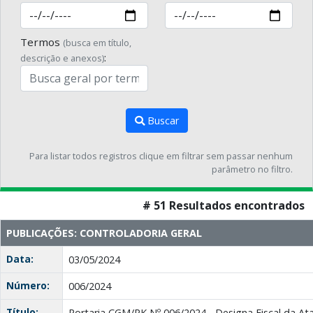
Termos
(busca em título,
:
descrição e anexos)
Buscar
Para listar todos registros clique em filtrar sem passar nenhum
parâmetro no filtro.
# 51 Resultados encontrados
PUBLICAÇÕES: CONTROLADORIA GERAL
Data:
03/05/2024
Número:
006/2024
Título:
Portaria CGM/PK Nº 006/2024 - Designa Fiscal da Ata