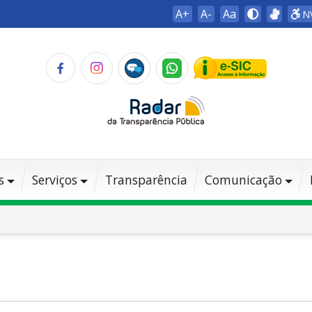
A+
A-
Aa
N
s
Serviços
Transparência
Comunicação