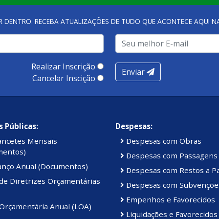
R DENTRO. RECEBA ATUALIZAÇÕES DE TUDO QUE ACONTECE AQUI 
Realizar Inscrição
Enviar
Cancelar Inscição
 Públicas:
Despesas:
ancetes Mensais
Despesas com Obras
mentos)
Despesas com Passagens
anço Anual (Documentos)
Despesas com Restos a P
de Diretrizes Orçamentárias
Despesas com Subvençõe
Empenhos e Favorecidos
 Orçamentária Anual (LOA)
Liquidações e Favorecidos