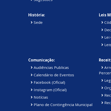
História:
Leis M
Sede
Cód
Dec
Lei 
Lei
Comunicação:
Receit
Audiências Publicas
Arre
Percen
Calendário de Eventos
Legi
Facebook (Oficial)
Orç
Instagram (Oficial)
Rec
Notícias
Rece
Plano de Contingência Municipal