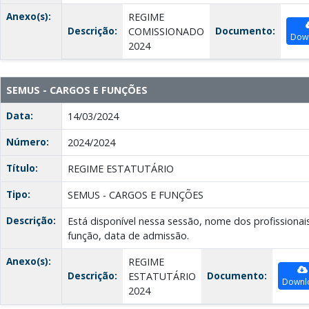
Anexo(s):
REGIME
Descrição:
Documento:
COMISSIONADO
Dow
2024
SEMUS - CARGOS E FUNÇÕES
Data:
14/03/2024
Número:
2024/2024
Título:
REGIME ESTATUTÁRIO
Tipo:
SEMUS - CARGOS E FUNÇÕES
Descrição:
Está disponível nessa sessão, nome dos profissionai
função, data de admissão.
Anexo(s):
REGIME
Descrição:
Documento:
ESTATUTÁRIO
Downl
2024