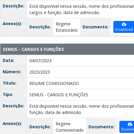
Descrição:
Está disponível nessa sessão, nome dos profissionai
cargos e função, data de admissão.
Anexo(s):
Regime
Descrição:
Documento:
Download
Estatutário
SEMUS - CARGOS E FUNÇÕES
Data:
04/07/2023
Número:
2023/2023
Título:
REGIME COMISSIONADO
Tipo:
SEMUS - CARGOS E FUNÇÕES
Descrição:
Está disponível nessa sessão, nome dos profissionai
função, data de admissão.
Anexo(s):
Regime
Descrição:
Documento:
Downl
Comissionado