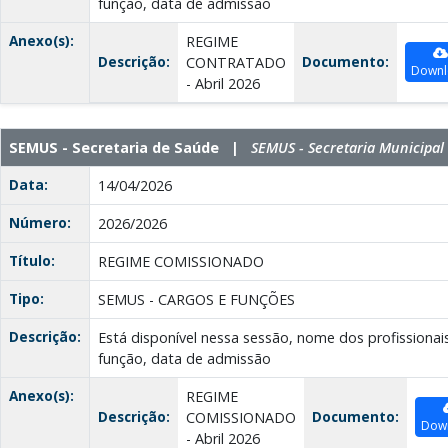
função, data de admissão
Anexo(s):
REGIME
Descrição:
Documento:
CONTRATADO
Downl
- Abril 2026
SEMUS - Secretaria de Saúde |
SEMUS - Secretaria Municipal
Data:
14/04/2026
Número:
2026/2026
Título:
REGIME COMISSIONADO
Tipo:
SEMUS - CARGOS E FUNÇÕES
Descrição:
Está disponível nessa sessão, nome dos profissionai
função, data de admissão
Anexo(s):
REGIME
Descrição:
Documento:
COMISSIONADO
Dow
- Abril 2026