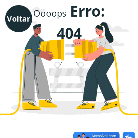
Erro:
Oooops
Voltar
404