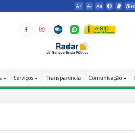
A+
A-
Aa
N
s
Serviços
Transparência
Comunicação