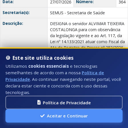
Data:
Número:
27/07/2026
364
Secretaria(s):
SEMUS - Secretaria de Saúde
Descrição:
DESIGNA o servidor ALVIMAR TEIXEIRA
COSTALONGA para com observância
da legislação vigente e ao Art. 117, da
Lei nº 14.133/2021 atuar como Fiscal da
Ata de Registro de Preços nº 252/2026
e contratos provenientes desta,
🍪 Este site utiliza cookies
celebrado com a empresa
MULTIFARMA COMERCIAL LTDA.
Utilizamos
cookies essenciais
e tecnologias
semelhantes de acordo com a nossa
Política de
Anexo(s):
Portaria
Privacidade
. Ao continuar navegando neste portal, você
declara estar ciente e concorda com o uso dessas
tecnologias.
Portaria 363/2026
Política de Privacidade
Data:
Número:
27/07/2026
363
Aceitar e Continuar
Secretaria(s):
SEMUS - Secretaria de Saúde
Descrição:
DESIGNA o servidor ALVIMAR TEIXEIRA