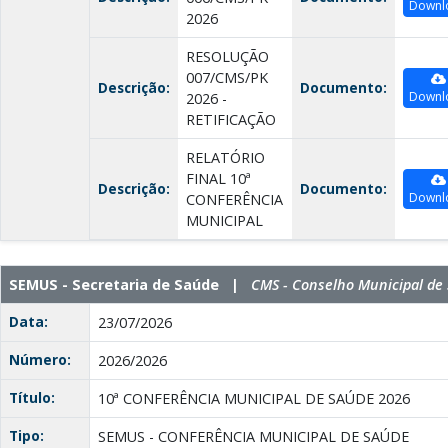
Downl
2026
RESOLUÇÃO
007/CMS/PK
Descrição:
Documento:
Downl
2026 -
RETIFICAÇÃO
RELATÓRIO
FINAL 10ª
Descrição:
Documento:
Downl
CONFERÊNCIA
MUNICIPAL
SEMUS - Secretaria de Saúde |
CMS - Conselho Municipal de
Data:
23/07/2026
Número:
2026/2026
Título:
10ª CONFERÊNCIA MUNICIPAL DE SAÚDE 2026
Tipo:
SEMUS - CONFERÊNCIA MUNICIPAL DE SAÚDE