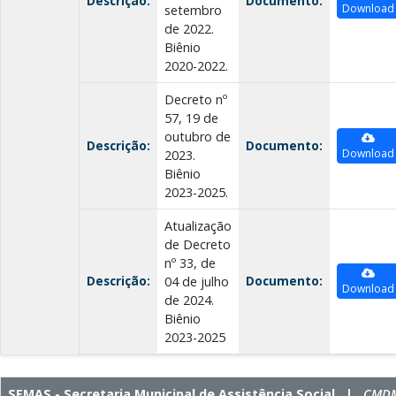
Descrição:
Documento:
Download
setembro
de 2022.
Biênio
2020-2022.
Decreto nº
57, 19 de
outubro de
Descrição:
Documento:
Download
2023.
Biênio
2023-2025.
Atualização
de Decreto
nº 33, de
Descrição:
Documento:
04 de julho
Download
de 2024.
Biênio
2023-2025
SEMAS - Secretaria Municipal de Assistência Social |
CMDM 