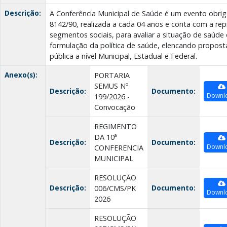
Descrição:
A Conferência Municipal de Saúde é um evento obriga
8142/90, realizada a cada 04 anos e conta com a re
segmentos sociais, para avaliar a situação de saúde 
formulação da política de saúde, elencando propost
pública a nível Municipal, Estadual e Federal.
Anexo(s):
PORTARIA
SEMUS Nº
Descrição:
Documento:
Downl
199/2026 -
Convocação
REGIMENTO
DA 10ª
Descrição:
Documento:
Downl
CONFERENCIA
MUNICIPAL
RESOLUÇÃO
Descrição:
Documento:
006/CMS/PK
Downl
2026
RESOLUÇÃO