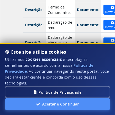
Termo de
Descrição:
Documento:
Downl
Compromisso
Declaração de
Descrição:
Documento:
Downl
renda
Declaração de
Descrição:
Documento:
não possuir
Downl
renda
🍪 Este site utiliza cookies
Declaração de
Utilizamos
cookies essenciais
e tecnologias
Descrição:
Documento:
Downl
Residência
semelhantes de acordo com a nossa
Política de
Privacidade
. Ao continuar navegando neste portal, você
Declaração de
declara estar ciente e concorda com o uso dessas
Descrição:
Documento:
recebimento
Downl
tecnologias.
de aluguel
Política de Privacidade
Declaração de
Descrição:
Documento:
Downl
Pensão
Aceitar e Continuar
Declaração de
Descrição:
Documento:
Downl
aluguel