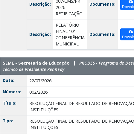
007/CMS/PK
Descrição:
Documento:
Downl
2026 -
RETIFICAÇÃO
RELATÓRIO
FINAL 10ª
Descrição:
Documento:
Downl
CONFERÊNCIA
MUNICIPAL
SEME - Secretaria de Educação |
PRODES - Programa de Dese
Técnico de Presidente Kennedy
Data:
22/07/2026
Número:
002/2026
Título:
RESOLUÇÃO FINAL DE RESULTADO DE RENOVAÇÃ
INSTITUIÇÕES
Tipo:
RESOLUÇÃO FINAL DE RESULTADO DE RENOVAÇÃ
INSTITUIÇÕES