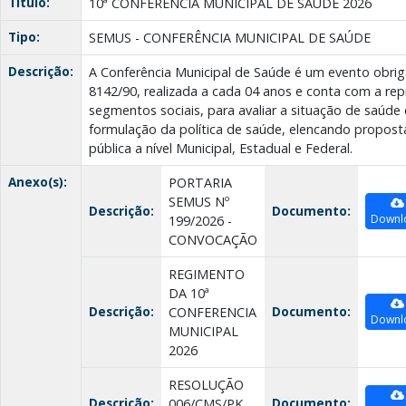
Título:
10ª CONFERÊNCIA MUNICIPAL DE SAÚDE 2026
Tipo:
SEMUS - CONFERÊNCIA MUNICIPAL DE SAÚDE
Descrição:
A Conferência Municipal de Saúde é um evento obriga
8142/90, realizada a cada 04 anos e conta com a re
segmentos sociais, para avaliar a situação de saúde 
formulação da política de saúde, elencando propost
pública a nível Municipal, Estadual e Federal.
Anexo(s):
PORTARIA
SEMUS Nº
Descrição:
Documento:
Downl
199/2026 -
CONVOCAÇÃO
REGIMENTO
DA 10ª
Descrição:
Documento:
CONFERENCIA
Downl
MUNICIPAL
2026
RESOLUÇÃO
Descrição:
Documento:
006/CMS/PK