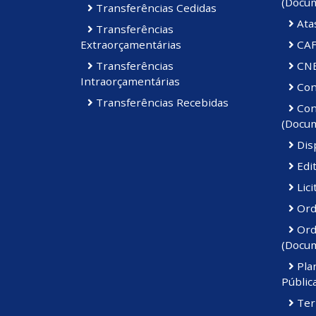
(Docu
Transferências Cedidas
Ata
Transferências
Extraorçamentárias
CAF
Transferências
CN
Intraorçamentárias
Cont
Transferências Recebidas
Cont
(Docu
Disp
Edi
Lici
Ord
Ord
(Docu
Pla
Públic
Ter