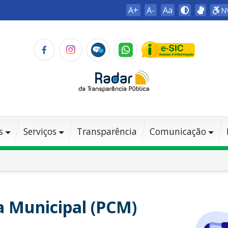
A+
A-
Aa
N
s
Serviços
Transparência
Comunicação
a Municipal (PCM)