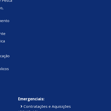
e Pesca
o,
mento
nte
ica
cação
licos
Emergenciais:
Contratações e Aquisições