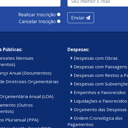
Realizar Inscrição
Enviar
Cancelar Inscição
 Públicas:
Despesas:
ancetes Mensais
Despesas com Obras
mentos)
Despesas com Passagens
anço Anual (Documentos)
Despesas com Restos a P
de Diretrizes Orçamentárias
Despesas com Subvençõe
Empenhos e Favorecidos
 Orçamentária Anual (LOA)
Liquidações e Favorecidos
amento (Outros
Orçamento das Despesas
entos)
Ordem Cronológica dos
o Plurianual (PPA)
Pagamentos