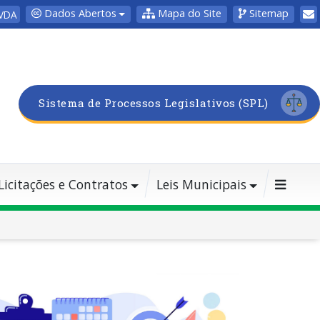
Dados Abertos
Mapa do Site
Sitemap
VDA
Sistema de Processos Legislativos (SPL)
Licitações e Contratos
Leis Municipais