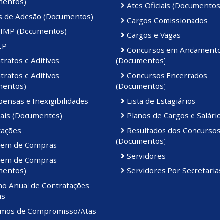
mentos)
Atos Oficiais (Documentos
s de Adesão (Documentos)
Cargos Comissionados
IMP (Documentos)
Cargos e Vagas
EP
Concursos em Andament
ratos e Aditivos
(Documentos)
ratos e Aditivos
Concursos Encerrados
mentos)
(Documentos)
ensas e Inexigibilidades
Lista de Estagiários
tais (Documentos)
Planos de Cargos e Salári
tações
Resultados dos Concurso
(Documentos)
em de Compras
Servidores
em de Compras
mentos)
Servidores Por Secretaria
no Anual de Contratações
as
mos de Compromisso/Atas