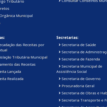
Consultar Conselhos Muni
igo Tributário
retos
Orgânica Municipal
s
as:
Secretarias:
cadação das Receitas por
Secretaria de Saúde
tual
Secretaria de Administraç
slação Tributária Municipal
Secretaria de Fazenda
amento das Receitas
Secretaria Municipal de
eita Lançada
Assistência Social
ita Realizada
Secretaria de Governo
Procuradoria Geral
Secretaria de Obras e Hab
Secretaria Transporte e F