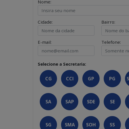
Nome:
Cidade:
Bairro:
E-mail:
Telefone:
Selecione a Secretaria:
CG
CCI
GP
PG
SA
SAP
SDE
SE
SG
SMA
SOH
SS