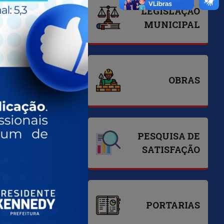
LEGISLAÇÃO
LDO
MUNICIPAL
NFS-E
OBRAS
PESQUISA DE
PDM
SATISFAÇÃO
PORTAL DA
PORTARIAS
RANSPARÊNCIA