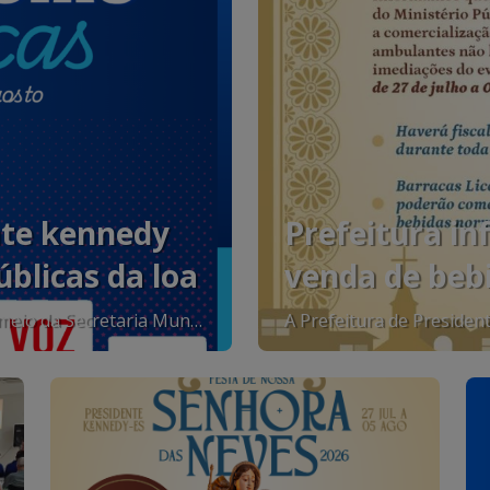
nte kennedy
Prefeitura in
blicas da loa
venda de beb
não licenciad
A Prefeitura de Presidente Kennedy, por meio da Secretaria Municipal de Desenvolvimento Econômico, convida toda a população para participar das Audiências Públicas que serão realizadas entre os dias 10 e 13 de agosto, em diferentes comunidades do município, para discutir a elaboração da Lei Orçamentária Anual (LOA) de 2027. As audiências representam um importante espaço de participação popular, permitindo que os moradores apresentem sugestões, apontem prioridades e contribuam com o planejamento das ações e investimentos que irão nortear a administração municipal no próximo exercício. A participação da comunidade fortalece a transparência, amplia o diálogo entre o poder público e a população e contribui para que as decisões sobre a aplicação dos recursos públicos reflitam as necessidades reais de cada localidade. Confira o cronograma das audiências: 10 de agosto (segunda-feira), às 18h – Jaqueira (EMEIEF Jaqueira “Bery Barreto de Araújo”;) 11 de agosto (terça-feira), às 18h – São Salvador (EMEIEF São Salvador); 12 de agosto (quarta-feira), às 18h – Marobá (EMEIEF Barra de Marobá); 13 de agosto (quinta-feira), às 18h – Sede (Auditório da SEME III). A Prefeitura reforça o convite para que todos os cidadãos participem desse momento de construção coletiva, contribuindo para um planejamento mais participativo, responsável e alinhado aos interesses da população de Presidente Kennedy.
nossa senhor