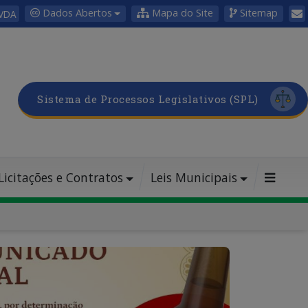
Dados Abertos
Mapa do Site
Sitemap
VDA
Sistema de Processos Legislativos (SPL)
Licitações e Contratos
Leis Municipais