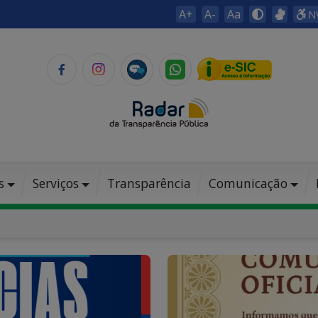
A+
A-
Aa
N
s
Serviços
Transparência
Comunicação