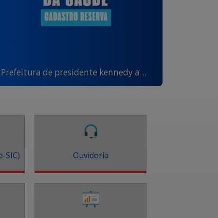
Prefeitura de presidente kennedy abre processo seletivo para agentes de saúde e de combate às endemias
e-SIC)
Ouvidoria