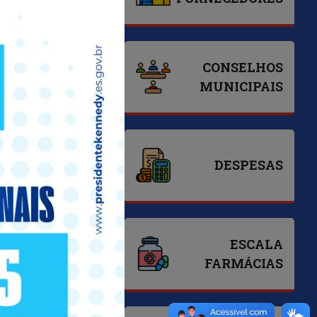
SAÚDE
COMPRAS
CONSELHOS
PÚBLICAS
MUNICIPAIS
DECRETOS
DESPESAS
EMISSÃO DE
ESCALA
DAM
FARMÁCIAS