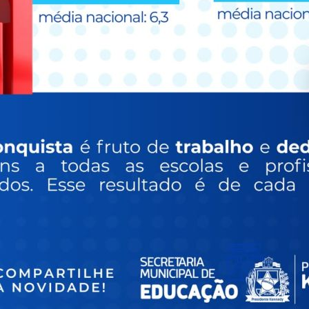
KENNEDY
IPTU
SAÚDE
ITAÇÕES
LOA
ACIDADE
PCM
ANO DE
PORTAL DA
TAÇÕES
CONTROLADORIA
T
ANUAIS