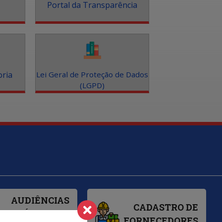
Portal da Transparência
oria
Lei Geral de Proteção de Dados
(LGPD)
AUDIÊNCIAS
CADASTRO DE
PÚBLICAS -
FORNECEDORES