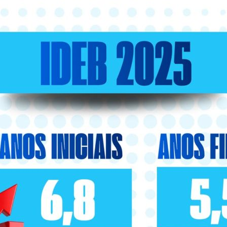
RTIDÃO
CÓDIGO DE
GATIVA
ÉTICA
CULT, TURIS, ESP
TRATOS
E LAZER
A ATIVA
EMERGÊNCIAS