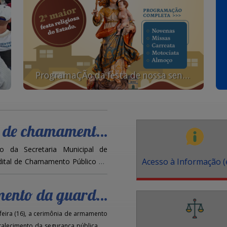
ProgramaÇÃo da festa de nossa senhora das neves
 de alimentos da agricultura familiar
o da Secretaria Municipal de
Acesso à Informação (
 Edital de Chamamento Público do
icipal de presidente kennedy
omove a segurança alimentar por
cultores familiares do município
-feira (16), a cerimônia de armamento
is.
rtalecimento da segurança pública no