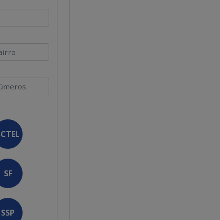
SCTEL
SF
SSP