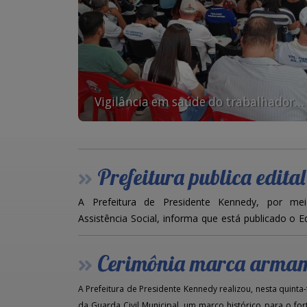
Vigilância em saúde do trabalhador promove ação educativa para servidores municipais
Prefeitura publica edital de chamamento público para compra
A Prefeitura de Presidente Kennedy, por mei
Assistência Social, informa que está publicado o
Programa Compra Direta de Alimentos (CDA).
Cerimônia marca armamento da guarda civil mun
O programa fortalece a agricultura familiar e pr
meio da aquisição de alimentos produzidos por agri
A Prefeitura de Presidente Kennedy realizou, nesta quinta
para doação às famílias e unidades socioassistencia
da Guarda Civil Municipal, um marco histórico para o fo