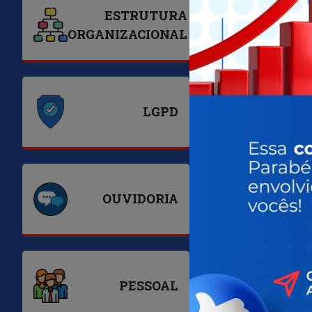
ESTRUTURA
ORGANIZACIONAL
LGPD
LIC
OUVIDORIA
P. PRIV
PL
PESSOAL
CONTRA