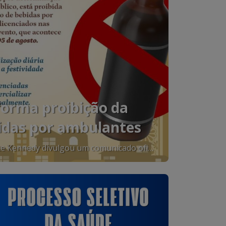
forma proibição da
idas por ambulantes
os durante a festa de
A Prefeitura de Presidente Kennedy divulgou um comunicado oficial informando que, por determinação do Ministério Público, está proibida a comercialização de bebidas por ambulantes não licenciados nas imediações da Festa de Nossa Senhora das Neves 2026. A medida será válida durante todo o período da festividade, que acontece entre os dias 27 de julho e 5 de agosto, com o objetivo de garantir a organização, a segurança e o cumprimento das normas estabelecidas para o evento. De acordo com o comunicado, haverá fiscalização diária em toda a área da festa para coibir a venda irregular de bebidas. Os ambulantes que não possuírem autorização estarão sujeitos às medidas previstas pela legislação. A Prefeitura reforça que as barracas devidamente licenciadas poderão comercializar bebidas normalmente, desde que estejam em conformidade com as exigências estabelecidas pelos órgãos responsáveis. A orientação é para que comerciantes e visitantes respeitem as regras durante a realização da tradicional festa, contribuindo para um evento mais organizado e seguro para todos. Resumo da medida: Venda de bebidas por ambulantes não licenciados está proibida; A determinação é do Ministério Público; A fiscalização ocorrerá diariamente durante toda a festa; Barracas licenciadas poderão vender bebidas normalmente; A Festa de Nossa Senhora das Neves 2026 acontece de 27 de julho a 5 de agosto.
a das neves 2026