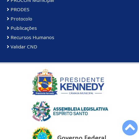
PROCON Municipal
PRODES
Protocolo
Publicações
Recursos Humanos
Validar CND