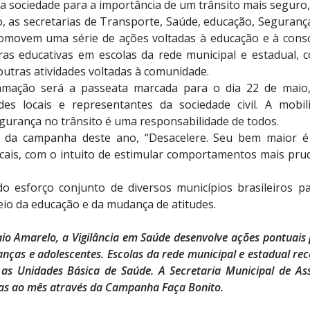
 sociedade para a importância de um trânsito mais seguro
 as secretarias de Transporte, Saúde, educação, Segurança P
romovem uma série de ações voltadas à educação e à consci
tras educativas em escolas da rede municipal e estadual, 
outras atividades voltadas à comunidade.
mação será a passeata marcada para o dia 22 de maio,
des locais e representantes da sociedade civil. A mobil
urança no trânsito é uma responsabilidade de todos.
da campanha deste ano, “Desacelere. Seu bem maior é
cais, com o intuito de estimular comportamentos mais pru
 do esforço conjunto de diversos municípios brasileiros p
eio da educação e da mudança de atitudes.
aio Amarelo, a Vigilância em Saúde desenvolve ações pontuais
anças e adolescentes. Escolas da rede municipal e estadual re
s Unidades Básica de Saúde. A Secretaria Municipal de As
ivas ao mês através da Campanha Faça Bonito.