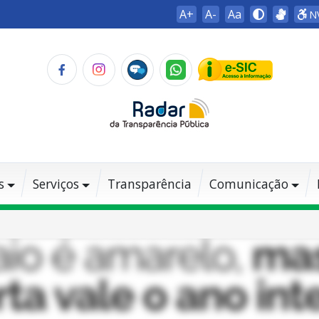
A+
A-
Aa
N
s
Serviços
Transparência
Comunicação