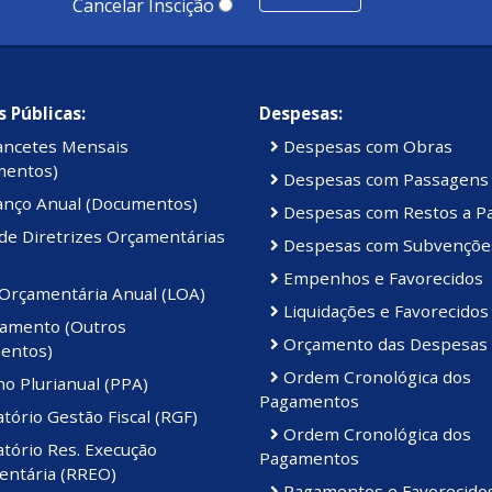
Cancelar Inscição
 Públicas:
Despesas:
ancetes Mensais
Despesas com Obras
mentos)
Despesas com Passagens
anço Anual (Documentos)
Despesas com Restos a P
de Diretrizes Orçamentárias
Despesas com Subvençõe
Empenhos e Favorecidos
 Orçamentária Anual (LOA)
Liquidações e Favorecidos
amento (Outros
Orçamento das Despesas
entos)
Ordem Cronológica dos
o Plurianual (PPA)
Pagamentos
tório Gestão Fiscal (RGF)
Ordem Cronológica dos
tório Res. Execução
Pagamentos
ntária (RREO)
Pagamentos e Favorecido