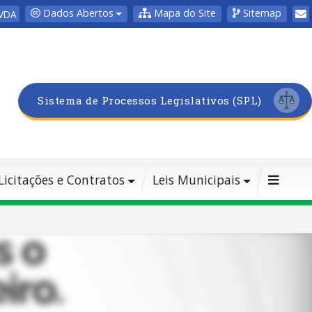
Dados Abertos
Mapa do Site
Sitemap
VDA
Sistema de Processos Legislativos (SPL)
Licitações e Contratos
Leis Municipais