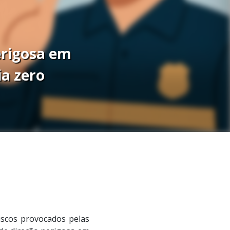
perigosa em
ia zero
iscos provocados pelas