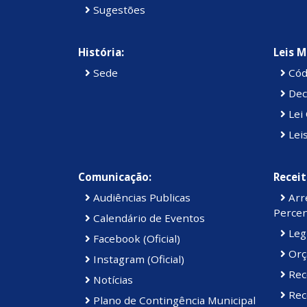
Sugestões
História:
Leis M
Sede
Cód
Dec
Lei 
Lei
Comunicação:
Receit
Audiências Publicas
Arre
Percen
Calendário de Eventos
Legi
Facebook (Oficial)
Orç
Instagram (Oficial)
Rec
Notícias
Rece
Plano de Contingência Municipal