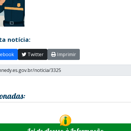
a notícia:
ebook
Twitter
Imprimir
ionadas:
Lei de Acesso à Informação