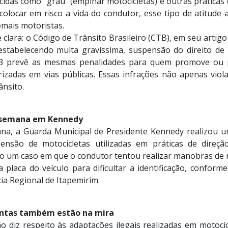
das como “grau” (empinar motocicletas) e outras práticas 
 colocar em risco a vida do condutor, esse tipo de atitud
demais motoristas.
 é clara: o Código de Trânsito Brasileiro (CTB), em seu artigo
stabelecendo multa gravíssima, suspensão do direito de 
173 prevê as mesmas penalidades para quem promove ou p
izadas em vias públicas. Essas infrações não apenas vio
ânsito.
 semana em Kennedy
na, a Guarda Municipal de Presidente Kennedy realizou um
ensão de motocicletas utilizadas em práticas de direçã
do um caso em que o condutor tentou realizar manobras de r
 placa do veículo para dificultar a identificação, conform
ia Regional de Itapemirim.
entas também estão na mira
o diz respeito às adaptações ilegais realizadas em motoci