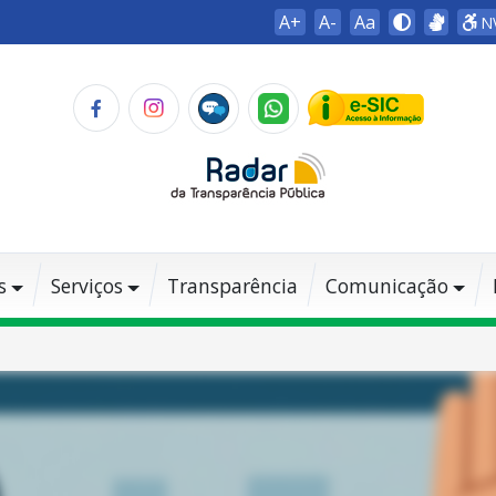
A+
A-
Aa
N
s
Serviços
Transparência
Comunicação