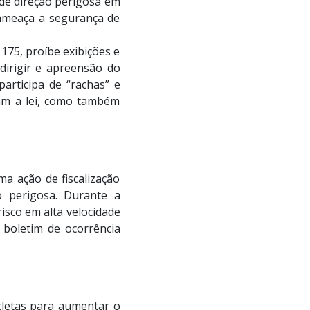
de direção perigosa em
e ameaça a segurança de
 175, proíbe exibições e
dirigir e apreensão do
articipa de “rachas” e
lam a lei, como também
a ação de fiscalização
o perigosa. Durante a
isco em alta velocidade
e boletim de ocorrência
cletas para aumentar o