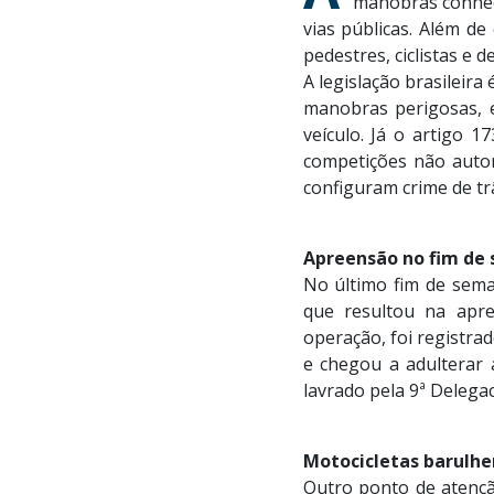
manobras conheci
vias públicas. Além de
pedestres, ciclistas e 
A legislação brasileira
manobras perigosas, e
veículo. Já o artigo 
competições não autor
configuram crime de tr
Apreensão no fim de
No último fim de sema
que resultou na apre
operação, foi registra
e chegou a adulterar a
lavrado pela 9ª Delegac
Motocicletas barulh
Outro ponto de atençã