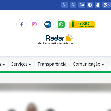
A+
A-
Aa
N
s
Serviços
Transparência
Comunicação