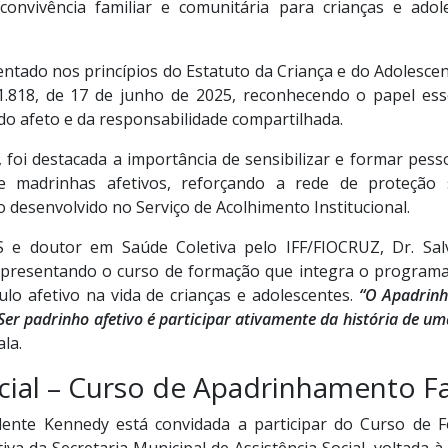
convivência familiar e comunitária para crianças e adol
ado nos princípios do Estatuto da Criança e do Adolescente
 1.818, de 17 de junho de 2025, reconhecendo o papel ess
o afeto e da responsabilidade compartilhada.
foi destacada a importância de sensibilizar e formar pes
 madrinhas afetivos, reforçando a rede de proteção 
o desenvolvido no Serviço de Acolhimento Institucional.
 e doutor em Saúde Coletiva pelo IFF/FIOCRUZ, Dr. Sa
apresentando o curso de formação que integra o programa
lo afetivo na vida de crianças e adolescentes.
“O Apadrinh
Ser padrinho afetivo é participar ativamente da história de um
la.
cial – Curso de Apadrinhamento Fa
dente Kennedy está convidada a participar do Curso de
iva da Secretaria Municipal de Assistência Social, voltada 