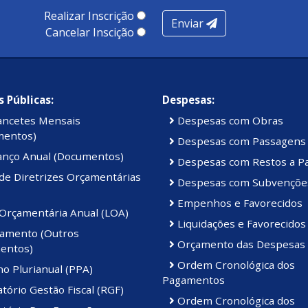
Realizar Inscrição
Enviar
Cancelar Inscição
 Públicas:
Despesas:
ancetes Mensais
Despesas com Obras
mentos)
Despesas com Passagens
anço Anual (Documentos)
Despesas com Restos a P
de Diretrizes Orçamentárias
Despesas com Subvençõe
Empenhos e Favorecidos
 Orçamentária Anual (LOA)
Liquidações e Favorecidos
amento (Outros
Orçamento das Despesas
entos)
Ordem Cronológica dos
o Plurianual (PPA)
Pagamentos
tório Gestão Fiscal (RGF)
Ordem Cronológica dos