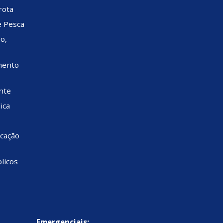
rota
e Pesca
o,
mento
nte
ica
cação
licos
Emergenciais: