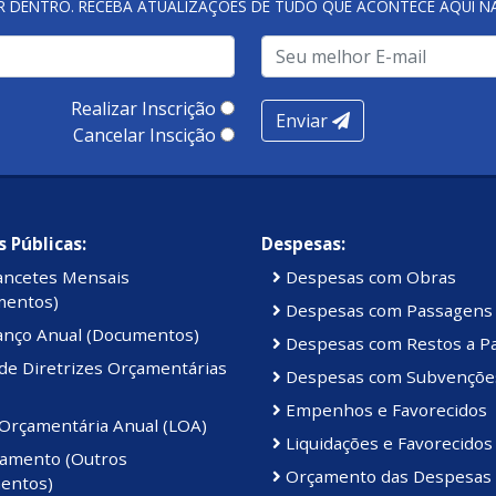
R DENTRO. RECEBA ATUALIZAÇÕES DE TUDO QUE ACONTECE AQUI 
à reflexão, mas também
lizes em ver o envolvimento
 crianças. O futuro
Realizar Inscrição
Enviar
 conta.”
Cancelar Inscição
ece a todos os envolvidos
desenvolvimento
turais e a construção de
 Públicas:
Despesas:
mbientalmente
ancetes Mensais
Despesas com Obras
mentos)
Despesas com Passagens
anço Anual (Documentos)
Despesas com Restos a P
de Diretrizes Orçamentárias
Despesas com Subvençõe
Empenhos e Favorecidos
 Orçamentária Anual (LOA)
Liquidações e Favorecidos
amento (Outros
Orçamento das Despesas
entos)