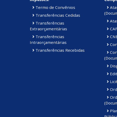
Termo de Convênios
Atas
(Docu
Transferências Cedidas
Ata
Transferências
Extraorçamentárias
CAF
Transferências
CN
Intraorçamentárias
Cont
Transferências Recebidas
Cont
(Docu
Disp
Edi
Lici
Ord
Ord
(Docu
Pla
Públic