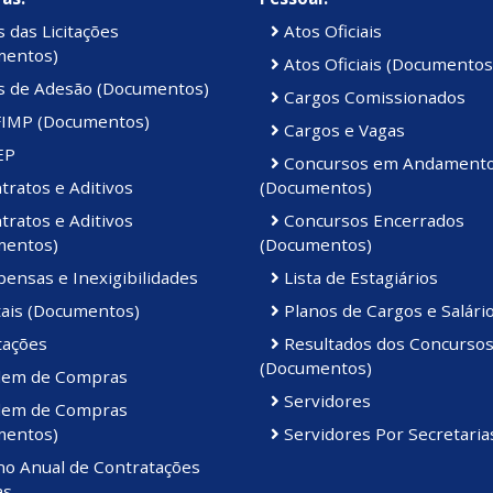
 das Licitações
Atos Oficiais
mentos)
Atos Oficiais (Documentos
s de Adesão (Documentos)
Cargos Comissionados
IMP (Documentos)
Cargos e Vagas
EP
Concursos em Andament
ratos e Aditivos
(Documentos)
ratos e Aditivos
Concursos Encerrados
mentos)
(Documentos)
ensas e Inexigibilidades
Lista de Estagiários
tais (Documentos)
Planos de Cargos e Salári
tações
Resultados dos Concurso
(Documentos)
em de Compras
Servidores
em de Compras
mentos)
Servidores Por Secretaria
no Anual de Contratações
as