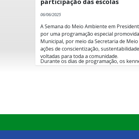
participação das escolas
06/06/2025
A Semana do Meio Ambiente em President
por uma programação especial promovida 
Municipal, por meio da Secretaria de Mei
ações de conscientização, sustentabilidad
voltadas para toda a comunidade.
Durante os dias de programação, os kenn
atividades como a troca de materiais recic
árvores nativas e frutíferas, além da valo
realizado pela Associação de Catadores, q
recebendo diretamente os recicláveis e for
As ações aconteceram em espaços público
no município.
mobilização de diversos setores da socie
semana foi realizado na Praça Manoel Fri
das escolas da rede municipal de ensino. 
participaram com entusiasmo por meio de 
O Secretário Municipal de Meio Ambiente
cartazes e mensagens que reforçaram a i
da comunidade: