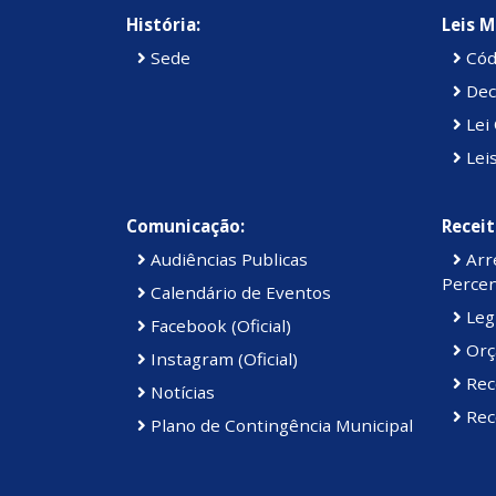
História:
Leis M
Sede
Cód
Dec
Lei 
Lei
Comunicação:
Receit
Audiências Publicas
Arre
Percen
Calendário de Eventos
Legi
Facebook (Oficial)
Orç
Instagram (Oficial)
Rec
Notícias
Rece
Plano de Contingência Municipal