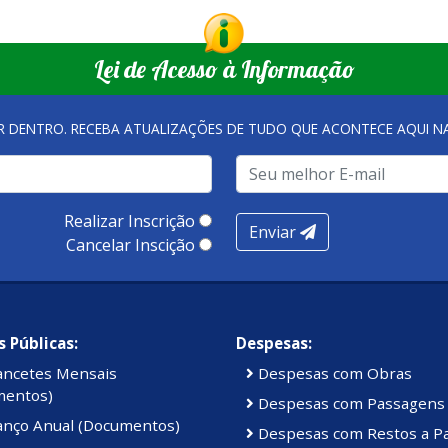
Lei de Acesso à Informação
R DENTRO. RECEBA ATUALIZAÇÕES DE TUDO QUE ACONTECE AQUI 
Realizar Inscrição
Enviar
Cancelar Inscição
 Públicas:
Despesas:
ancetes Mensais
Despesas com Obras
mentos)
Despesas com Passagens
anço Anual (Documentos)
Despesas com Restos a P