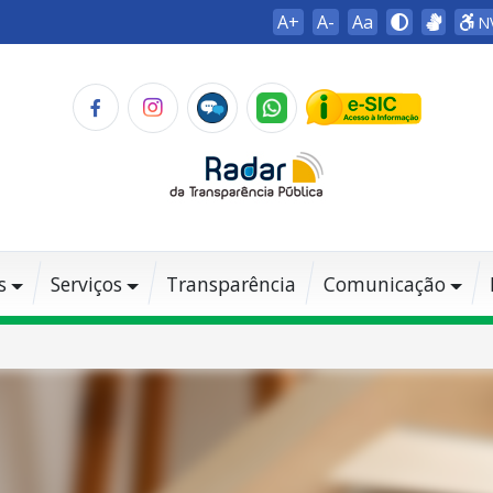
A+
A-
Aa
N
s
Serviços
Transparência
Comunicação