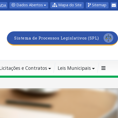
Dados Abertos
Mapa do Site
Sitemap
VDA
Sistema de Processos Legislativos (SPL)
Licitações e Contratos
Leis Municipais