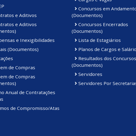
EP
Concursos em Andament
ratos e Aditivos
(Documentos)
ratos e Aditivos
Concursos Encerrados
mentos)
(Documentos)
ensas e Inexigibilidades
Lista de Estagiários
tais (Documentos)
Planos de Cargos e Salári
tações
Resultados dos Concurso
(Documentos)
em de Compras
Servidores
em de Compras
mentos)
Servidores Por Secretaria
no Anual de Contratações
as
mos de Compromisso/Atas