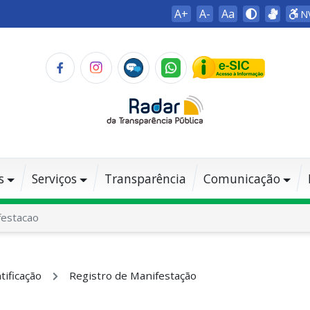
A+
A-
Aa
N
s
Serviços
Transparência
Comunicação
estacao
tificação
Registro de Manifestação