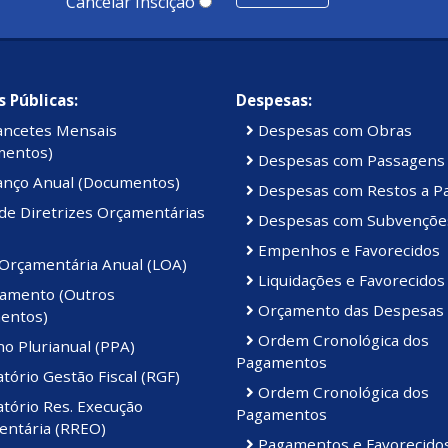
Cancelar Inscição
 Públicas:
Despesas:
ancetes Mensais
Despesas com Obras
mentos)
Despesas com Passagens
anço Anual (Documentos)
Despesas com Restos a P
de Diretrizes Orçamentárias
Despesas com Subvençõe
Empenhos e Favorecidos
 Orçamentária Anual (LOA)
Liquidações e Favorecidos
amento (Outros
Orçamento das Despesas
entos)
Ordem Cronológica dos
o Plurianual (PPA)
Pagamentos
tório Gestão Fiscal (RGF)
Ordem Cronológica dos
tório Res. Execução
Pagamentos
ntária (RREO)
Pagamentos e Favorecido