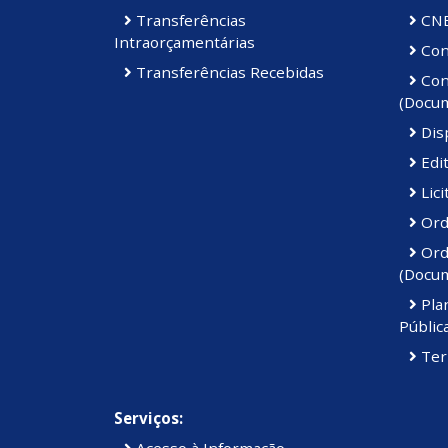
Transferências
CN
Intraorçamentárias
Cont
Transferências Recebidas
Cont
(Docu
Disp
Edi
Lici
Ord
Ord
(Docu
Pla
Públic
Ter
Serviços:
Acesso à Informação