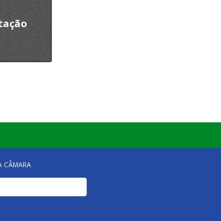
tação
NA CÂMARA