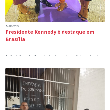
14/06/2024
Presidente Kennedy é destaque em
Brasília
A Prefeitura de Presidente Kennedy participou da etapa
nacional do 12º Prêmio Sebrae Prefeitura
Empreendedora, que visou valorizar e destacar o papel
dos gestores públicos comprometidos com o
desenvolvimento socioeconômico dos municípios, a
partir de iniciativas que estimulam o empreendedorismo,
a competitividade dos pequenos negócios e a
modernização da gestão pública local. O evento
aconteceu nesta terça-feira (11) em Brasília.