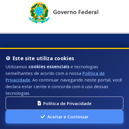
Horário de Atendimento:
🍪 Este site utiliza cookies
Segunda à Sexta: 08:00hs às 17:00hs
Utilizamos
cookies essenciais
e tecnologias
Telefone:
semelhantes de acordo com a nossa
Política de
Privacidade
. Ao continuar navegando neste portal, você
Fixo: (28) 3535-3603 (Ramal 1025)
declara estar ciente e concorda com o uso dessas
E-mail:
tecnologias.
ouvidoria@presidentekennedy.es.gov.br
Política de Privacidade
Aceitar e Continuar