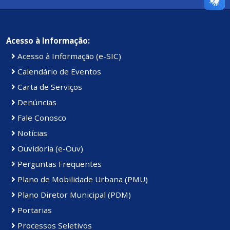
violentada sexualmente e assassinada, em Vitória/ES. O
Então entidades se mobilizaram, e foi aprovada uma Lei
crime permanece impune até hoje.
Nacional onde o dia 18 de maio, passou a ser o Dia
Acesso à Informação:
Nacional de Combate ao abuso e exploração sexual de
Acesso à Informação (e-SIC)
crianças e adolescentes.
Calendário de Eventos
Carta de Serviços
Denúncias
Fale Conosco
Notícias
Ouvidoria (e-Ouv)
Perguntas Frequentes
Plano de Mobilidade Urbana (PMU)
Plano Diretor Municipal (PDM)
Portarias
Processos Seletivos