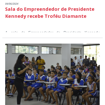
04/06/2024
Sala do Empreendedor de Presidente
Kennedy recebe Troféu Diamante
A sala do Empreendedor de Presidente Kennedy
recebeu o Selo Sebrae de Referência em atendimento, o
Troféu Diamante, um reconhecimento nacional, que
O Selo Sebrae nasceu inspirado nos casos de sucesso,
atesta a qualidade dos serviços prestados aos
que merecem o reconhecimento nacional, que se
empreendedores locais.
tornaram referência, nas melhorias da gestão, e na
qualidade dos atendimentos prestados nesses espaços.
A metodologia de avaliação se concentra em 7 pilares:
qualidade no atendimento remoto, gestão, oferta /
realização de soluções, ambiente de negócios,
infraestrutura, presença digital e cobertura e
produtividade. Somados, todos as categorias totalizam