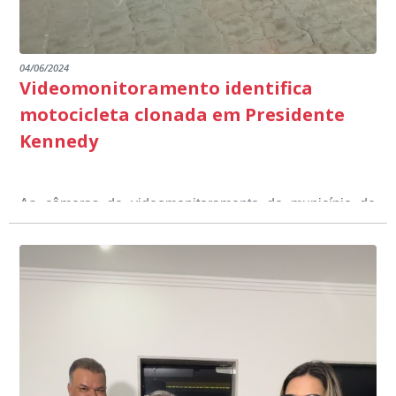
04/06/2024
Videomonitoramento identifica
motocicleta clonada em Presidente
Kennedy
As câmeras de videomonitoramento do município de
Presidente Kennedy identificaram neste fim de semana,
01 de junho, uma motocicleta com indícios de
adulteração, imediatamente, a central de
Durante a abordagem a adulteração foi comprovada,
videomonitoramento acionou a Guarda Civil Municipal,
através da conferência do Chassi, a motocicleta, bem
que em conjunto com a Polícia Militar realizou a
como o condutor e o carona, foram encaminhados a
averiguação.
Delegacia para esclarecimentos.
O resultado positivo da operação só foi possível por
conta do sistema de videomonitoramento instalado
recentemente em todo o município de Presidente