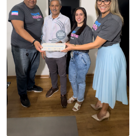
Kennedy, o sistema é integrado com outros municípios
“Mais de 100 câmeras foram instaladas na sede e no
do país, sendo possível a identificação de veículos por
interior de Presidente Kennedy, garantindo mais
meio do cruzamento de informações, nesse caso
segurança à população, seja nas ruas, no comércio, os
específico, com dados de uma cidade do Estado do Rio
produtores agropecuários. Estamos no rumo certo,
de Janeiro.
parabéns a todos os servidores que contribuem para a
segurança da nossa cidade”, destaca o prefeito Dorlei
Fontão.