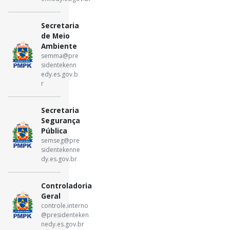
Secretaria
de Meio
Ambiente
semma@pre
sidentekenn
edy.es.gov.b
r
Secretaria
Segurança
Pública
semseg@pre
sidentekenne
dy.es.gov.br
Controladoria
Geral
controle.interno
@presidenteken
nedy.es.gov.br