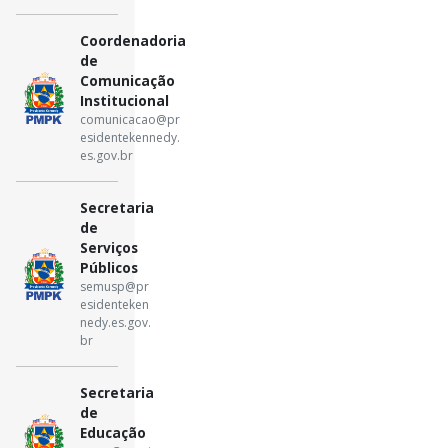
Coordenadoria
de
Comunicação
Institucional
comunicacao@pr
esidentekennedy.
es.gov.br
Secretaria
de
Serviços
Públicos
semusp@pr
esidenteken
nedy.es.gov.
br
Secretaria
de
Educação