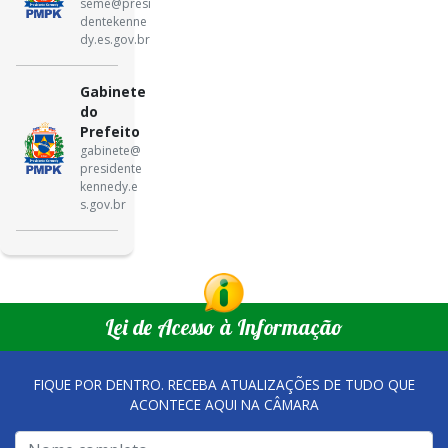
seme@presi
dentekenne
dy.es.gov.br
Gabinete
do
Prefeito
gabinete@
presidente
kennedy.e
s.gov.br
Lei de Acesso à Informação
FIQUE POR DENTRO. RECEBA ATUALIZAÇÕES DE TUDO QUE
ACONTECE AQUI NA CÂMARA