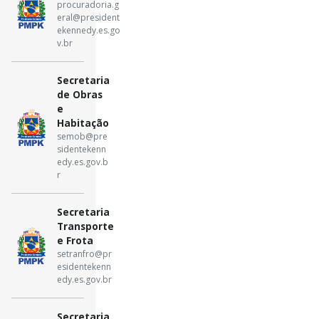
procuradoria.g
eral@president
ekennedy.es.go
v.br
Secretaria
de Obras
e
Habitação
semob@pre
sidentekenn
edy.es.gov.b
r
Secretaria
Transporte
e Frota
setranfro@pr
esidentekenn
edy.es.gov.br
Secretaria