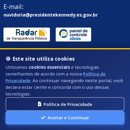
E-mail:
ouvidoria@presidentekennedy.es.gov.br
🍪 Este site utiliza cookies
Utilizamos
cookies essenciais
e tecnologias
Endereço / Ouvidoria:
semelhantes de acordo com a nossa
Política de
Privacidade
. Ao continuar navegando neste portal, você
Rua Átila Vivaqua, Nº 79 - Centro, Presidente
declara estar ciente e concorda com o uso dessas
Kennedy - ES, CEP: 29350-000
tecnologias.
Política de Privacidade
Aceitar e Continuar