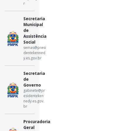
r
Secretaria
Municipal
de
Assistência
Social
semas@presi
dentekenned
y.es.gov.br
Secretaria
de
Governo
gabinete@pr
esidenteken
nedy.es.gov.
br
Procuradoria
Geral