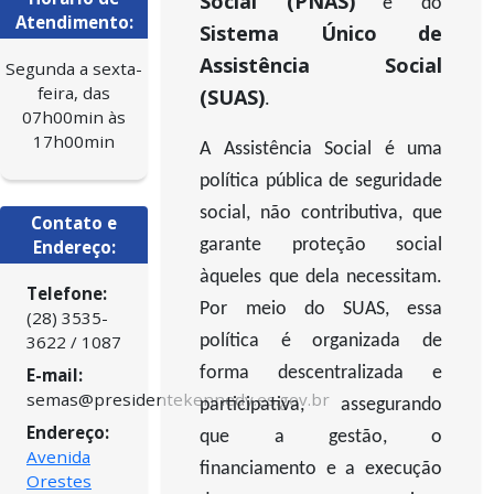
Social (PNAS)
e do
Atendimento:
Sistema Único de
Assistência Social
Segunda a sexta-
feira, das
(SUAS)
.
07h00min às
17h00min
A Assistência Social é uma
política pública de seguridade
social, não contributiva, que
Contato e
garante proteção social
Endereço:
àqueles que dela necessitam.
Telefone:
Por meio do SUAS, essa
(28) 3535-
3622 / 1087
política é organizada de
forma descentralizada e
E-mail:
semas@presidentekennedy.es.gov.br
participativa, assegurando
Endereço:
que a gestão, o
Avenida
financiamento e a execução
Orestes