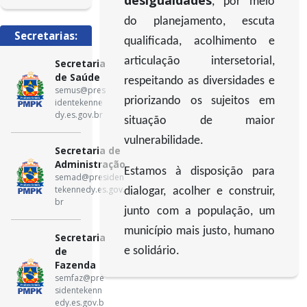
desigualdades
, por meio
do planejamento, escuta
Secretarias:
qualificada, acolhimento e
articulação intersetorial,
Secretaria
de Saúde
respeitando as diversidades e
semus@pres
priorizando os sujeitos em
identekenne
dy.es.gov.br
situação de maior
vulnerabilidade.
Secretaria de
Administração
Estamos à disposição para
semad@presiden
tekennedy.es.gov.
dialogar, acolher e construir,
br
junto com a população, um
município mais justo, humano
Secretaria
de
e solidário.
Fazenda
semfaz@pre
sidentekenn
edy.es.gov.b