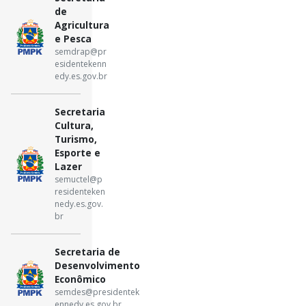
de
Agricultura
e Pesca
semdrap@pr
esidentekenn
edy.es.gov.br
Secretaria
Cultura,
Turismo,
Esporte e
Lazer
semuctel@p
residenteken
nedy.es.gov.
br
Secretaria de
Desenvolvimento
Econômico
semdes@presidentek
ennedy.es.gov.br