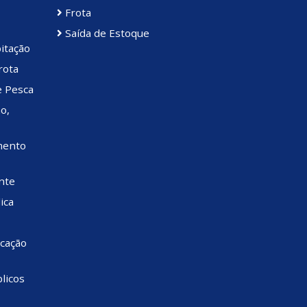
Frota
Saída de Estoque
itação
rota
e Pesca
o,
mento
nte
ica
cação
licos