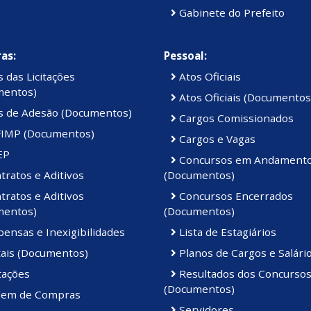
Gabinete do Prefeito
as:
Pessoal:
 das Licitações
Atos Oficiais
mentos)
Atos Oficiais (Documentos
s de Adesão (Documentos)
Cargos Comissionados
IMP (Documentos)
Cargos e Vagas
EP
Concursos em Andament
ratos e Aditivos
(Documentos)
ratos e Aditivos
Concursos Encerrados
mentos)
(Documentos)
ensas e Inexigibilidades
Lista de Estagiários
tais (Documentos)
Planos de Cargos e Salári
tações
Resultados dos Concurso
(Documentos)
em de Compras
Servidores