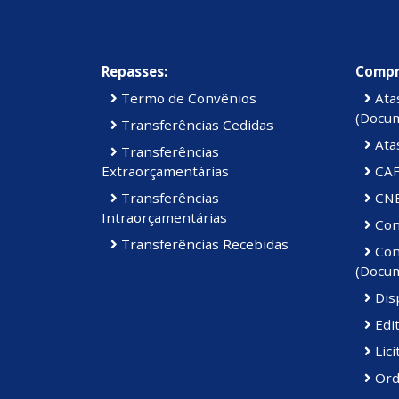
Repasses:
Compr
Termo de Convênios
Atas
(Docu
Transferências Cedidas
Ata
Transferências
Extraorçamentárias
CAF
Transferências
CN
Intraorçamentárias
Cont
Transferências Recebidas
Cont
(Docu
Disp
Edi
Lici
Ord