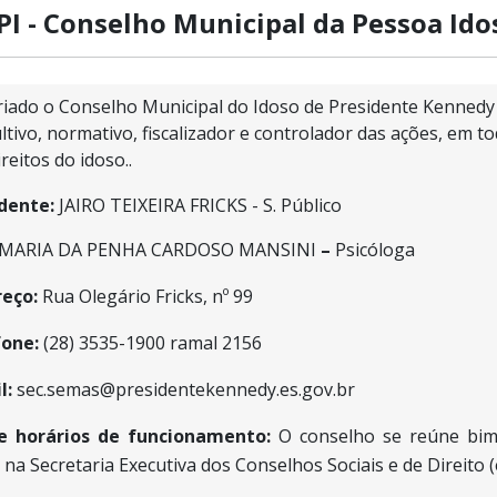
I - Conselho Municipal da Pessoa Ido
criado o Conselho Municipal do Idoso de Presidente Kennedy
ltivo, normativo, fiscalizador e controlador das ações, em to
reitos do idoso.
.
dente:
JAIRO TEIXEIRA FRICKS - S. Público
MARIA DA PENHA CARDOSO MANSINI
–
Psicóloga
eço:
Rua Olegário Fricks, nº 99
one:
(28) 3535-1900 ramal 2156
l:
sec.semas@presidentekennedy.es.gov.br
 e horários de funcionamento:
O conselho se reúne bimes
, na Secretaria Executiva dos Conselhos Sociais e de Direito