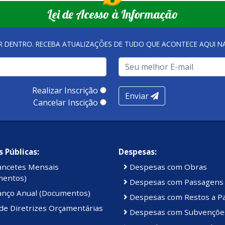
Lei de Acesso à Informação
R DENTRO. RECEBA ATUALIZAÇÕES DE TUDO QUE ACONTECE AQUI 
Realizar Inscrição
Enviar
Cancelar Inscição
 Públicas:
Despesas:
ancetes Mensais
Despesas com Obras
mentos)
Despesas com Passagens
anço Anual (Documentos)
Despesas com Restos a P
de Diretrizes Orçamentárias
Despesas com Subvençõe