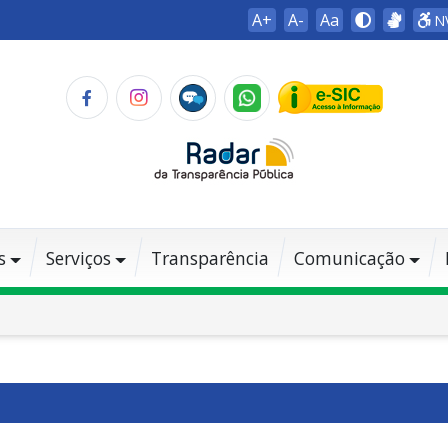
A+
A-
Aa
N
s
Serviços
Transparência
Comunicação