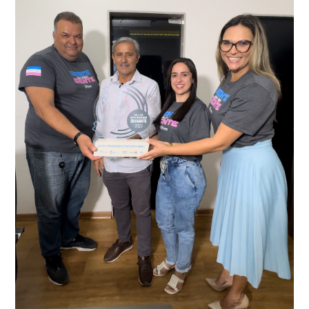
O resultado positivo da operação só foi possível por
conta do sistema de videomonitoramento instalado
recentemente em todo o município de Presidente
Kennedy, o sistema é integrado com outros municípios
“Mais de 100 câmeras foram instaladas na sede e no
do país, sendo possível a identificação de veículos por
interior de Presidente Kennedy, garantindo mais
meio do cruzamento de informações, nesse caso
segurança à população, seja nas ruas, no comércio, os
específico, com dados de uma cidade do Estado do Rio
produtores agropecuários. Estamos no rumo certo,
de Janeiro.
parabéns a todos os servidores que contribuem para a
segurança da nossa cidade”, destaca o prefeito Dorlei
Fontão.