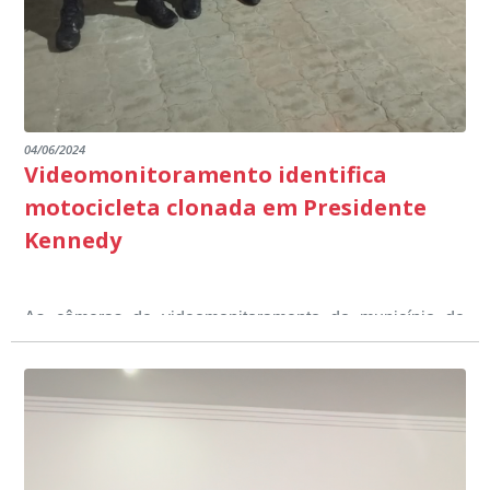
04/06/2024
Videomonitoramento identifica
motocicleta clonada em Presidente
Kennedy
As câmeras de videomonitoramento do município de
Presidente Kennedy identificaram neste fim de semana,
01 de junho, uma motocicleta com indícios de
adulteração, imediatamente, a central de
Durante a abordagem a adulteração foi comprovada,
videomonitoramento acionou a Guarda Civil Municipal,
através da conferência do Chassi, a motocicleta, bem
que em conjunto com a Polícia Militar realizou a
como o condutor e o carona, foram encaminhados a
averiguação.
Delegacia para esclarecimentos.