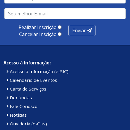
realização de soluções, ambiente de negócios,
infraestrutura, presença digital e cobertura e
produtividade. Somados, todos as categorias totalizam
100 pontos, nota recebida pelo município de Presidente
Realizar Inscrição
Enviar
Kennedy.
Cancelar Inscição
Acesso à Informação:
Acesso à Informação (e-SIC)
Calendário de Eventos
Carta de Serviços
Denúncias
Fale Conosco
Notícias
Ouvidoria (e-Ouv)