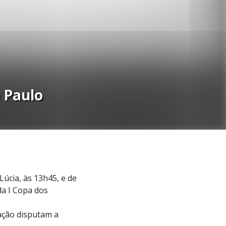
 Paulo
cia, às 13h45, e de
da I Copa dos
ação disputam a