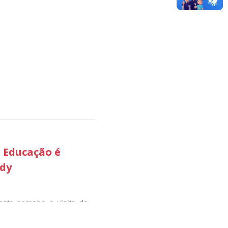
sou valorizar e destacar
 com o desenvolvimento
ciativas que estimulam o
pequenos negócios e a
 aconteceu nesta terça-
 etapa estadual, sendo
ão Produtiva, através do
 avaliadores como uma
esenvolvimento econômico
 Educação é
edy
odutiva ‘ foi a que mais
do território brasileiro
aminhos despertando o
sta semana a visita do
etapa nacional.
 Público Estadual para