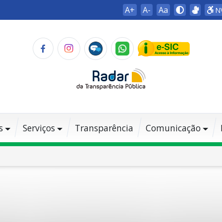
A+
A-
Aa
N
s
Serviços
Transparência
Comunicação