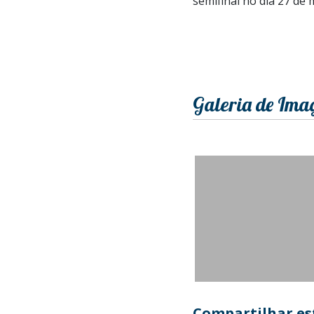
semifinal no dia 27 de
Galeria de Ima
Compartilhar est