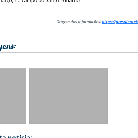
 março, no campo do Santo Eduardo.
Origem das informações:
https://presidentek
gens:
a notícia: