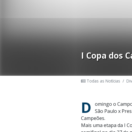
I Copa dos 
Todas as Notícias
/
Di
D
omingo o Campo 
São Paulo x Pres
Campeões.
Mais uma etapa da I C