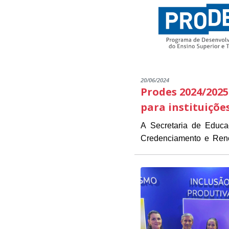
20/06/2024
Prodes 2024/2025
para instituiçõe
A Secretaria de Educ
Credenciamento e Renov
As instituições intere
estarão disponíveis de 1
Presidente Kennedy (
O objetivo do Edital é 
necessários para a inscrição.
das instituições já part
O PRODES/PK é um pro
parcerias que visam for
EDITAL CREDENCIAM