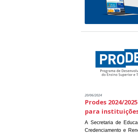
20/06/2024
Prodes 2024/2025
para instituiçõe
A Secretaria de Educ
Credenciamento e Renov
As instituições intere
estarão disponíveis de 1