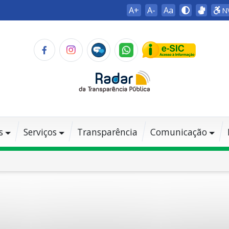
A+
A-
Aa
N
s
Serviços
Transparência
Comunicação