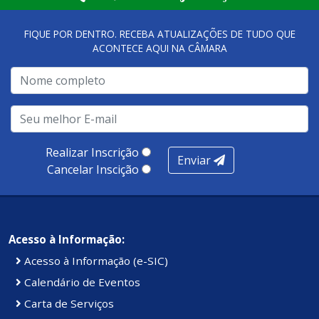
qualidade dos atendimentos prestados nesses espaços.
FIQUE POR DENTRO. RECEBA ATUALIZAÇÕES DE TUDO QUE
ACONTECE AQUI NA CÂMARA
A metodologia de avaliação se concentra em 7 pilares:
qualidade no atendimento remoto, gestão, oferta /
realização de soluções, ambiente de negócios,
infraestrutura, presença digital e cobertura e
produtividade. Somados, todos as categorias totalizam
100 pontos, nota recebida pelo município de Presidente
Realizar Inscrição
Enviar
Kennedy.
Cancelar Inscição
Acesso à Informação:
Acesso à Informação (e-SIC)
Calendário de Eventos
Carta de Serviços