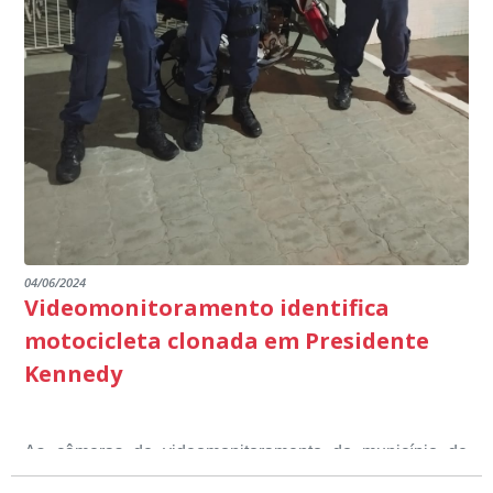
destacando ainda mais o compromisso de todos em
outros) são todos voltados para o desenvolvimento total
Educação em Presidente Kennedy.
promover uma atuação coordenada, integrada e
dos educandos. Tudo isso também foi demonstrado ao
dialogada em prol do desenvolvimento educacional.
Ministério Público através de depoimentos
emocionantes de pais e professores no decorrer da
escuta pública.
04/06/2024
Videomonitoramento identifica
motocicleta clonada em Presidente
Kennedy
As câmeras de videomonitoramento do município de
Presidente Kennedy identificaram neste fim de semana,