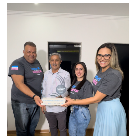
01 de junho, uma motocicleta com indícios de
adulteração, imediatamente, a central de
Durante a abordagem a adulteração foi comprovada,
videomonitoramento acionou a Guarda Civil Municipal,
através da conferência do Chassi, a motocicleta, bem
que em conjunto com a Polícia Militar realizou a
como o condutor e o carona, foram encaminhados a
averiguação.
Delegacia para esclarecimentos.
O resultado positivo da operação só foi possível por
conta do sistema de videomonitoramento instalado
recentemente em todo o município de Presidente
Kennedy, o sistema é integrado com outros municípios
“Mais de 100 câmeras foram instaladas na sede e no
do país, sendo possível a identificação de veículos por
interior de Presidente Kennedy, garantindo mais
meio do cruzamento de informações, nesse caso
segurança à população, seja nas ruas, no comércio, os
específico, com dados de uma cidade do Estado do Rio
produtores agropecuários. Estamos no rumo certo,
de Janeiro.
parabéns a todos os servidores que contribuem para a
segurança da nossa cidade”, destaca o prefeito Dorlei
Fontão.