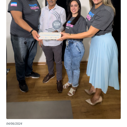
“Mais de 100 câmeras foram instaladas na sede e no
do país, sendo possível a identificação de veículos por
interior de Presidente Kennedy, garantindo mais
meio do cruzamento de informações, nesse caso
segurança à população, seja nas ruas, no comércio, os
específico, com dados de uma cidade do Estado do Rio
produtores agropecuários. Estamos no rumo certo,
de Janeiro.
parabéns a todos os servidores que contribuem para a
segurança da nossa cidade”, destaca o prefeito Dorlei
Fontão.
04/06/2024