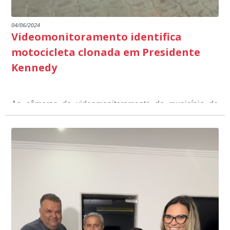
04/06/2024
Videomonitoramento identifica
motocicleta clonada em Presidente
Kennedy
As câmeras de videomonitoramento do município de
Presidente Kennedy identificaram neste fim de semana,
01 de junho, uma motocicleta com indícios de
adulteração, imediatamente, a central de
Durante a abordagem a adulteração foi comprovada,
videomonitoramento acionou a Guarda Civil Municipal,
através da conferência do Chassi, a motocicleta, bem
que em conjunto com a Polícia Militar realizou a
como o condutor e o carona, foram encaminhados a
averiguação.
Delegacia para esclarecimentos.
O resultado positivo da operação só foi possível por
conta do sistema de videomonitoramento instalado
recentemente em todo o município de Presidente
Kennedy, o sistema é integrado com outros municípios