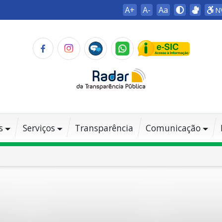
A+
A-
Aa
N
s
Serviços
Transparência
Comunicação