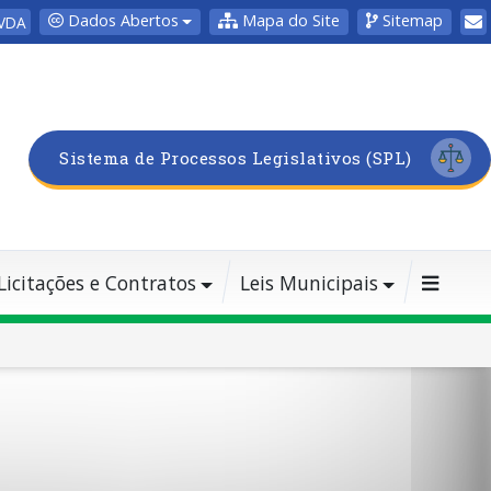
Dados Abertos
Mapa do Site
Sitemap
VDA
Sistema de Processos Legislativos (SPL)
Licitações e Contratos
Leis Municipais