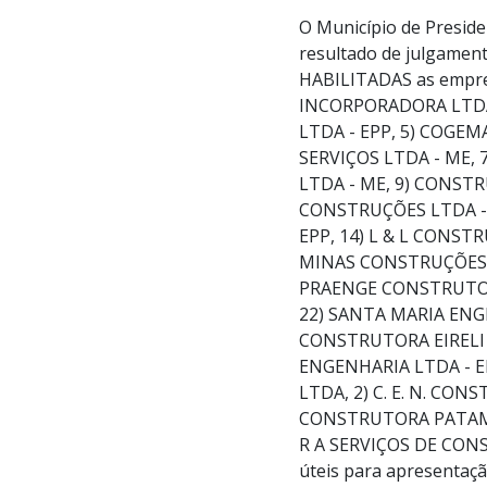
O Município de Preside
resultado de julgamen
HABILITADAS as empr
INCORPORADORA LTDA,
LTDA - EPP, 5) COGE
SERVIÇOS LTDA - ME
LTDA - ME, 9) CONST
CONSTRUÇÕES LTDA - 
EPP, 14) L & L CONST
MINAS CONSTRUÇÕES E
PRAENGE CONSTRUTORA
22) SANTA MARIA ENG
CONSTRUTORA EIRELI 
ENGENHARIA LTDA - E
LTDA, 2) C. E. N. CO
CONSTRUTORA PATAMAR
R A SERVIÇOS DE CONST
úteis para apresentaçã