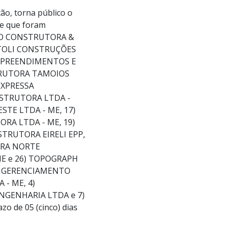
ão, torna público o
se que foram
ECO CONSTRUTORA &
RTOLI CONSTRUÇÕES
EMPREENDIMENTOS E
TRUTORA TAMOIOS
EXPRESSA
NSTRUTORA LTDA -
STE LTDA - ME, 17)
RA LTDA - ME, 19)
STRUTORA EIRELI EPP,
RRA NORTE
ME e 26) TOPOGRAPH
 E GERENCIAMENTO
 - ME, 4)
NGENHARIA LTDA e 7)
o de 05 (cinco) dias