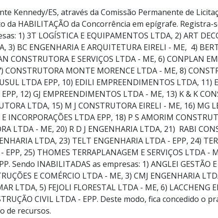
nte Kennedy/ES, através da Comissão Permanente de Licitaç
to da HABILITAÇÃO da Concorrência em epígrafe. Registra-
esas: 1) 3T LOGÍSTICA E EQUIPAMENTOS LTDA, 2) ART D
 3) BC ENGENHARIA E ARQUITETURA EIRELI - ME, 4) BE
MAN CONSTRUTORA E SERVIÇOS LTDA - ME, 6) CONPLAN 
, 7) CONSTRUTORA MONTE MORENCE LTDA - ME, 8) CONS
RUSUL LTDA EPP, 10) EDILI EMPREENDIMENTOS LTDA, 11) 
EPP, 12) GJ EMPREENDIMENTOS LTDA - ME, 13) K & K CO
RUTORA LTDA, 15) M J CONSTRUTORA EIRELI - ME, 16) MG LE
 INCORPORAÇÕES LTDA EPP, 18) P S AMORIM CONSTRUTO
 LTDA - ME, 20) R D J ENGENHARIA LTDA, 21) RABI CON
ENHARIA LTDA, 23) TELT ENGENHARIA LTDA - EPP, 24) TE
- EPP, 25) THOMES TERRAPLANAGEM E SERVIÇOS LTDA - 
PP. Sendo INABILITADAS as empresas: 1) ANGLEI GESTÃO
NSTRUÇÕES E COMÉRCIO LTDA - ME, 3) CMJ ENGENHARIA LTDA
 LTDA, 5) FEJOLI FLORESTAL LTDA - ME, 6) LACCHENG E
RUÇÃO CIVIL LTDA - EPP. Deste modo, fica concedido o praz
o de recursos.