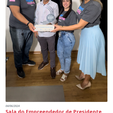
do país, sendo possível a identificação de veículos por
interior de Presidente Kennedy, garantindo mais
meio do cruzamento de informações, nesse caso
segurança à população, seja nas ruas, no comércio, os
específico, com dados de uma cidade do Estado do Rio
produtores agropecuários. Estamos no rumo certo,
de Janeiro.
parabéns a todos os servidores que contribuem para a
segurança da nossa cidade”, destaca o prefeito Dorlei
Fontão.
04/06/2024
Sala do Empreendedor de Presidente