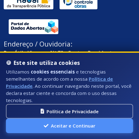
Endereço / Ouvidoria:
Rua Átila Vivaqua, Nº 79 - Centro, Presidente
Kennedy - ES, CEP: 29350-000
🍪 Este site utiliza cookies
Utilizamos
cookies essenciais
e tecnologias
semelhantes de acordo com a nossa
Política de
Privacidade
. Ao continuar navegando neste portal, você
declara estar ciente e concorda com o uso dessas
tecnologias.
Política de Privacidade
Aceitar e Continuar