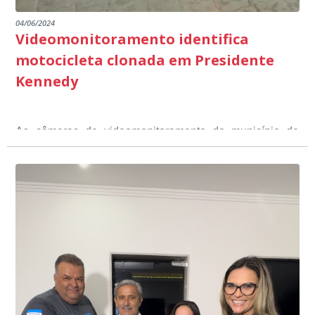
04/06/2024
Videomonitoramento identifica
motocicleta clonada em Presidente
Kennedy
As câmeras de videomonitoramento do município de
Presidente Kennedy identificaram neste fim de semana,
01 de junho, uma motocicleta com indícios de
adulteração, imediatamente, a central de
Durante a abordagem a adulteração foi comprovada,
videomonitoramento acionou a Guarda Civil Municipal,
através da conferência do Chassi, a motocicleta, bem
que em conjunto com a Polícia Militar realizou a
como o condutor e o carona, foram encaminhados a
averiguação.
Delegacia para esclarecimentos.
O resultado positivo da operação só foi possível por
conta do sistema de videomonitoramento instalado
recentemente em todo o município de Presidente
Kennedy, o sistema é integrado com outros municípios
“Mais de 100 câmeras foram instaladas na sede e no