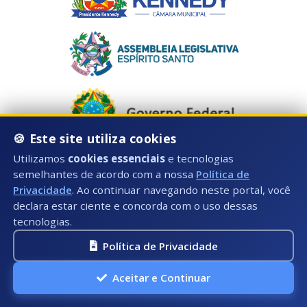
🍪 Este site utiliza cookies
Utilizamos
cookies essenciais
e tecnologias
semelhantes de acordo com a nossa
Política de
Privacidade
. Ao continuar navegando neste portal, você
Horário de Atendimento:
declara estar ciente e concorda com o uso dessas
tecnologias.
Segunda à Sexta: 08:00hs às 17:00hs
Política de Privacidade
Telefone:
Fixo: (28) 3535-3603 (Ramal 1025)
Aceitar e Continuar
E-mail: