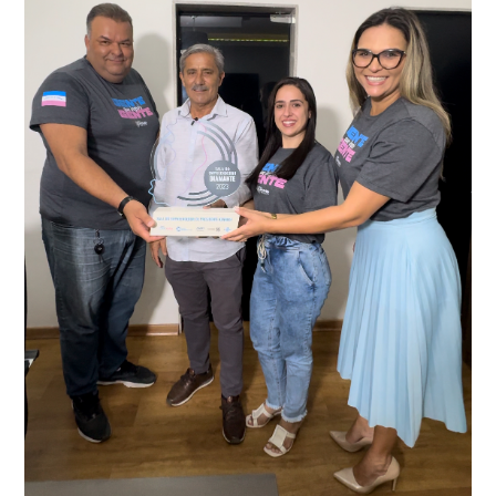
conta do sistema de videomonitoramento instalado
recentemente em todo o município de Presidente
Kennedy, o sistema é integrado com outros municípios
“Mais de 100 câmeras foram instaladas na sede e no
do país, sendo possível a identificação de veículos por
interior de Presidente Kennedy, garantindo mais
meio do cruzamento de informações, nesse caso
segurança à população, seja nas ruas, no comércio, os
específico, com dados de uma cidade do Estado do Rio
produtores agropecuários. Estamos no rumo certo,
de Janeiro.
parabéns a todos os servidores que contribuem para a
segurança da nossa cidade”, destaca o prefeito Dorlei
Fontão.