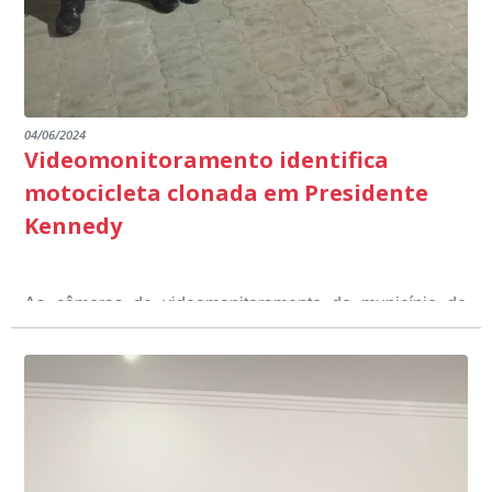
04/06/2024
Videomonitoramento identifica
motocicleta clonada em Presidente
Kennedy
As câmeras de videomonitoramento do município de
Presidente Kennedy identificaram neste fim de semana,
01 de junho, uma motocicleta com indícios de
adulteração, imediatamente, a central de
Durante a abordagem a adulteração foi comprovada,
videomonitoramento acionou a Guarda Civil Municipal,
através da conferência do Chassi, a motocicleta, bem
que em conjunto com a Polícia Militar realizou a
como o condutor e o carona, foram encaminhados a
averiguação.
Delegacia para esclarecimentos.
O resultado positivo da operação só foi possível por