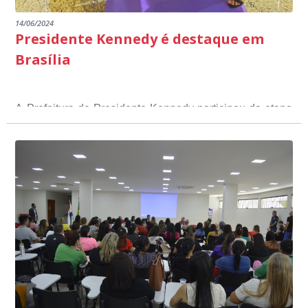
14/06/2024
Presidente Kennedy é destaque em
Brasília
A Prefeitura de Presidente Kennedy participou da etapa
nacional do 12º Prêmio Sebrae Prefeitura
Empreendedora, que visou valorizar e destacar o papel
dos gestores públicos comprometidos com o
desenvolvimento socioeconômico dos municípios, a
partir de iniciativas que estimulam o empreendedorismo,
a competitividade dos pequenos negócios e a
modernização da gestão pública local. O evento
aconteceu nesta terça-feira (11) em Brasília.
O município, conquistou o primeiro lugar na etapa
estadual, sendo premiado com o troféu ouro, na