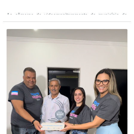
As câmeras de videomonitoramento do município de
Presidente Kennedy identificaram neste fim de semana,
01 de junho, uma motocicleta com indícios de
adulteração, imediatamente, a central de
Durante a abordagem a adulteração foi comprovada,
videomonitoramento acionou a Guarda Civil Municipal,
através da conferência do Chassi, a motocicleta, bem
que em conjunto com a Polícia Militar realizou a
como o condutor e o carona, foram encaminhados a
averiguação.
Delegacia para esclarecimentos.
O resultado positivo da operação só foi possível por
conta do sistema de videomonitoramento instalado
recentemente em todo o município de Presidente
Kennedy, o sistema é integrado com outros municípios
“Mais de 100 câmeras foram instaladas na sede e no
do país, sendo possível a identificação de veículos por
interior de Presidente Kennedy, garantindo mais
meio do cruzamento de informações, nesse caso
segurança à população, seja nas ruas, no comércio, os
específico, com dados de uma cidade do Estado do Rio
produtores agropecuários. Estamos no rumo certo,
de Janeiro.
parabéns a todos os servidores que contribuem para a
segurança da nossa cidade”, destaca o prefeito Dorlei
Fontão.