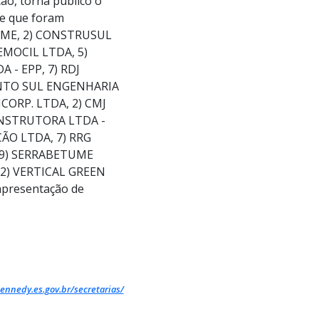
ão, torna público o
se que foram
 ME, 2) CONSTRUSUL
MOCIL LTDA, 5)
- EPP, 7) RDJ
ENTO SUL ENGENHARIA
CORP. LTDA, 2) CMJ
ONSTRUTORA LTDA -
ÃO LTDA, 7) RRG
 9) SERRABETUME
12) VERTICAL GREEN
 apresentação de
ennedy.es.gov.br/secretarias/