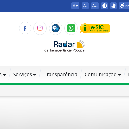
A+
A-
Aa
N
s
Serviços
Transparência
Comunicação