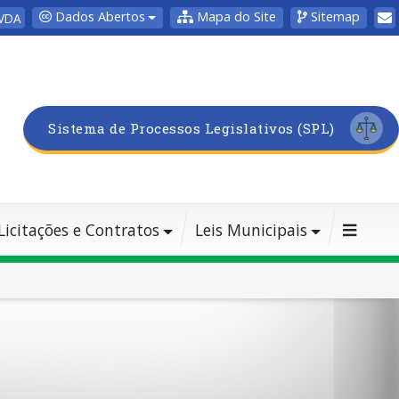
Dados Abertos
Mapa do Site
Sitemap
VDA
Sistema de Processos Legislativos (SPL)
Licitações e Contratos
Leis Municipais