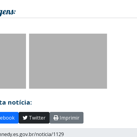
gens:
a notícia:
ebook
Twitter
Imprimir