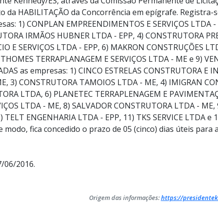
nte Kennedy/ES, através da Comissão Permanente de Licitaç
to da HABILITAÇÃO da Concorrência em epígrafe. Registra-
esas: 1) CONPLAN EMPREENDIMENTOS E SERVIÇOS LTDA -
UTORA IRMÃOS HUBNER LTDA - EPP, 4) CONSTRUTORA PRE
O E SERVIÇOS LTDA - EPP, 6) MAKRON CONSTRUÇÕES LTDA 
 THOMES TERRAPLANAGEM E SERVIÇOS LTDA - ME e 9) V
ADAS as empresas: 1) CINCO ESTRELAS CONSTRUTORA E IN
E, 3) CONSTRUTORA TAMOIOS LTDA - ME, 4) IMIGRAN C
UTORA LTDA, 6) PLANETEC TERRAPLENAGEM E PAVIMENTAÇ
ÇOS LTDA - ME, 8) SALVADOR CONSTRUTORA LTDA - ME,
 TELT ENGENHARIA LTDA - EPP, 11) TKS SERVICE LTDA e 
modo, fica concedido o prazo de 05 (cinco) dias úteis para
7/06/2016.
Origem das informações:
https://presidentek