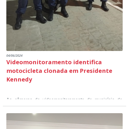
Ministério Público através de depoimentos
emocionantes de pais e professores no decorrer da
escuta pública.
04/06/2024
Videomonitoramento identifica
motocicleta clonada em Presidente
Kennedy
As câmeras de videomonitoramento do município de
Presidente Kennedy identificaram neste fim de semana,
01 de junho, uma motocicleta com indícios de
adulteração, imediatamente, a central de
Durante a abordagem a adulteração foi comprovada,
videomonitoramento acionou a Guarda Civil Municipal,