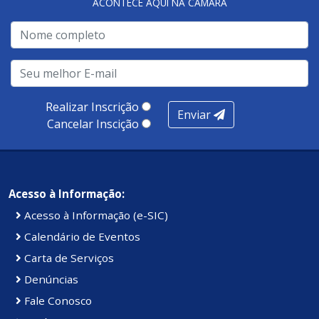
ACONTECE AQUI NA CÂMARA
A metodologia de avaliação se concentra em 7 pilares:
qualidade no atendimento remoto, gestão, oferta /
realização de soluções, ambiente de negócios,
infraestrutura, presença digital e cobertura e
produtividade. Somados, todos as categorias totalizam
100 pontos, nota recebida pelo município de Presidente
Realizar Inscrição
Enviar
Kennedy.
Cancelar Inscição
Acesso à Informação:
Acesso à Informação (e-SIC)
Calendário de Eventos
Carta de Serviços
Denúncias
Fale Conosco