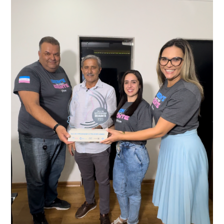
através da conferência do Chassi, a motocicleta, bem
que em conjunto com a Polícia Militar realizou a
como o condutor e o carona, foram encaminhados a
averiguação.
Delegacia para esclarecimentos.
O resultado positivo da operação só foi possível por
conta do sistema de videomonitoramento instalado
recentemente em todo o município de Presidente
Kennedy, o sistema é integrado com outros municípios
“Mais de 100 câmeras foram instaladas na sede e no
do país, sendo possível a identificação de veículos por
interior de Presidente Kennedy, garantindo mais
meio do cruzamento de informações, nesse caso
segurança à população, seja nas ruas, no comércio, os
específico, com dados de uma cidade do Estado do Rio
produtores agropecuários. Estamos no rumo certo,
de Janeiro.
parabéns a todos os servidores que contribuem para a
segurança da nossa cidade”, destaca o prefeito Dorlei
Fontão.