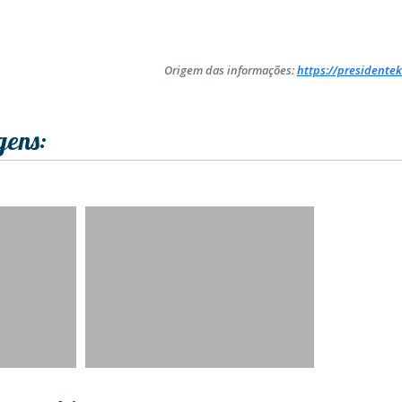
Origem das informações:
https://presidentek
gens: