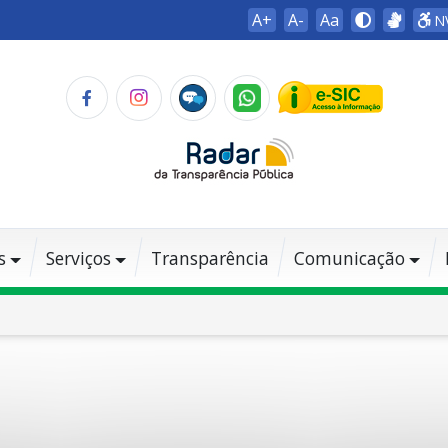
A+
A-
Aa
N
s
Serviços
Transparência
Comunicação