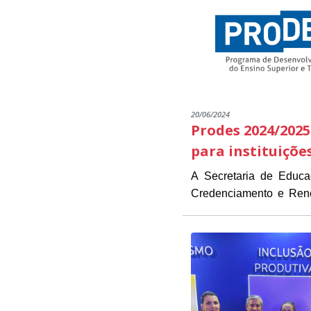
20/06/2024
Prodes 2024/2025
para instituiçõe
A Secretaria de Educ
Credenciamento e Renov
As instituições intere
estarão disponíveis de 1
Presidente Kennedy (
O objetivo do Edital é 
necessários para a inscrição.
das instituições já part
O PRODES/PK é um pro
parcerias que visam for
EDITAL CREDENCIAM