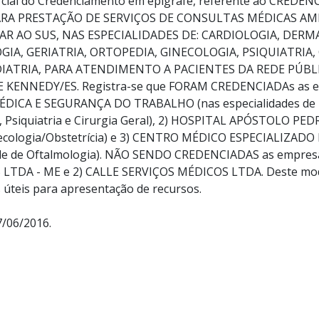
arcial do Credenciamento em epígrafe, referente ao CRED
ARA PRESTAÇÃO DE SERVIÇOS DE CONSULTAS MÉDICAS AM
 AO SUS, NAS ESPECIALIDADES DE: CARDIOLOGIA, DERM
A, GERIATRIA, ORTOPEDIA, GINECOLOGIA, PSIQUIATRIA, 
IATRIA, PARA ATENDIMENTO A PACIENTES DA REDE PÚBL
KENNEDY/ES. Registra-se que FORAM CREDENCIADAs as e
DICA E SEGURANÇA DO TRABALHO (nas especialidades de 
, Psiquiatria e Cirurgia Geral), 2) HOSPITAL APÓSTOLO PED
necologia/Obstetrícia) e 3) CENTRO MÉDICO ESPECIALIZAD
ade de Oftalmologia). NÃO SENDO CREDENCIADAS as empre
TDA - ME e 2) CALLE SERVIÇOS MÉDICOS LTDA. Deste modo,
s úteis para apresentação de recursos.
7/06/2016.