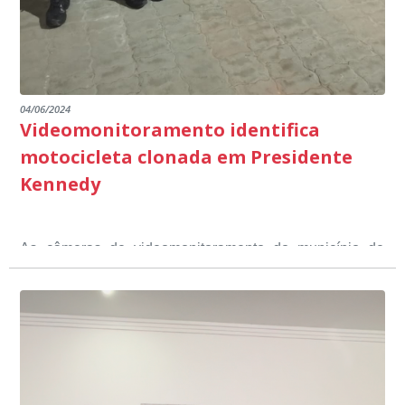
04/06/2024
Videomonitoramento identifica
motocicleta clonada em Presidente
Kennedy
As câmeras de videomonitoramento do município de
Presidente Kennedy identificaram neste fim de semana,
01 de junho, uma motocicleta com indícios de
adulteração, imediatamente, a central de
Durante a abordagem a adulteração foi comprovada,
videomonitoramento acionou a Guarda Civil Municipal,
através da conferência do Chassi, a motocicleta, bem
que em conjunto com a Polícia Militar realizou a
como o condutor e o carona, foram encaminhados a
averiguação.
Delegacia para esclarecimentos.
O resultado positivo da operação só foi possível por