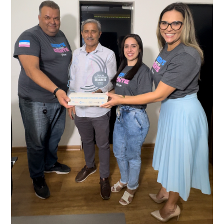
conta do sistema de videomonitoramento instalado
recentemente em todo o município de Presidente
Kennedy, o sistema é integrado com outros municípios
“Mais de 100 câmeras foram instaladas na sede e no
do país, sendo possível a identificação de veículos por
interior de Presidente Kennedy, garantindo mais
meio do cruzamento de informações, nesse caso
segurança à população, seja nas ruas, no comércio, os
específico, com dados de uma cidade do Estado do Rio
produtores agropecuários. Estamos no rumo certo,
de Janeiro.
parabéns a todos os servidores que contribuem para a
segurança da nossa cidade”, destaca o prefeito Dorlei
Fontão.