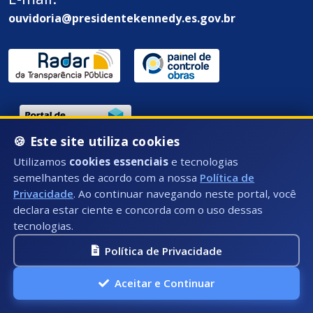
ouvidoria@presidentekennedy.es.gov.br
🍪 Este site utiliza cookies
Endereço / Ouvidoria:
Utilizamos
cookies essenciais
e tecnologias
semelhantes de acordo com a nossa
Política de
Rua Átila Vivaqua, Nº 79 - Centro, Presidente
Privacidade
. Ao continuar navegando neste portal, você
Kennedy - ES, CEP: 29350-000
declara estar ciente e concorda com o uso dessas
tecnologias.
Política de Privacidade
Aceitar e Continuar