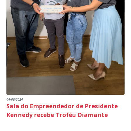
parabéns a todos os servidores que contribuem para a
segurança da nossa cidade”, destaca o prefeito Dorlei
Fontão.
04/06/2024
Sala do Empreendedor de Presidente
Kennedy recebe Troféu Diamante