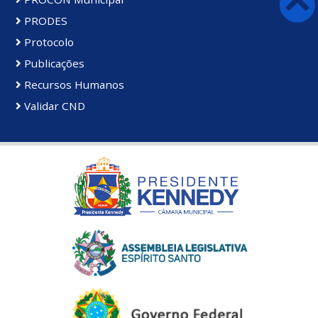
PRODES
Protocolo
Publicações
Recursos Humanos
Validar CND