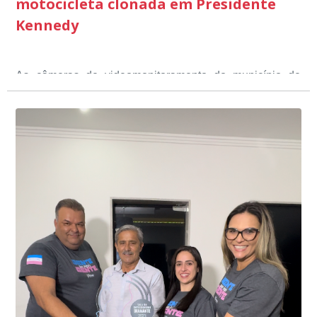
motocicleta clonada em Presidente
Kennedy
As câmeras de videomonitoramento do município de
Presidente Kennedy identificaram neste fim de semana,
01 de junho, uma motocicleta com indícios de
adulteração, imediatamente, a central de
Durante a abordagem a adulteração foi comprovada,
videomonitoramento acionou a Guarda Civil Municipal,
através da conferência do Chassi, a motocicleta, bem
que em conjunto com a Polícia Militar realizou a
como o condutor e o carona, foram encaminhados a
averiguação.
Delegacia para esclarecimentos.
O resultado positivo da operação só foi possível por
conta do sistema de videomonitoramento instalado
recentemente em todo o município de Presidente
Kennedy, o sistema é integrado com outros municípios
“Mais de 100 câmeras foram instaladas na sede e no
do país, sendo possível a identificação de veículos por
interior de Presidente Kennedy, garantindo mais
meio do cruzamento de informações, nesse caso
segurança à população, seja nas ruas, no comércio, os
específico, com dados de uma cidade do Estado do Rio
produtores agropecuários. Estamos no rumo certo,
de Janeiro.