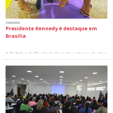
14/06/2024
Presidente Kennedy é destaque em
Brasília
A Prefeitura de Presidente Kennedy participou da etapa
nacional do 12º Prêmio Sebrae Prefeitura
Empreendedora, que visou valorizar e destacar o papel
dos gestores públicos comprometidos com o
desenvolvimento socioeconômico dos municípios, a
partir de iniciativas que estimulam o empreendedorismo,
a competitividade dos pequenos negócios e a
modernização da gestão pública local. O evento
aconteceu nesta terça-feira (11) em Brasília.