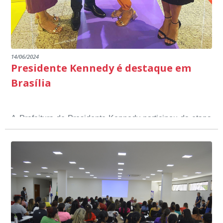
14/06/2024
Presidente Kennedy é destaque em
Brasília
A Prefeitura de Presidente Kennedy participou da etapa
nacional do 12º Prêmio Sebrae Prefeitura
Empreendedora, que visou valorizar e destacar o papel
dos gestores públicos comprometidos com o
desenvolvimento socioeconômico dos municípios, a
partir de iniciativas que estimulam o empreendedorismo,
a competitividade dos pequenos negócios e a
modernização da gestão pública local. O evento
aconteceu nesta terça-feira (11) em Brasília.