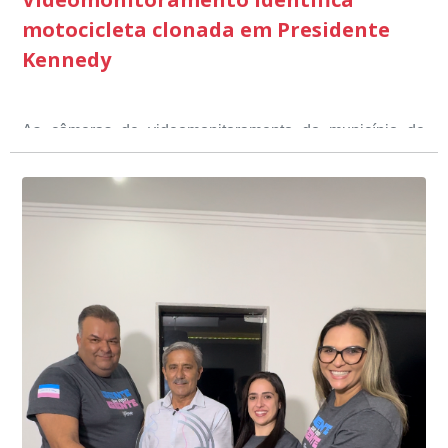
motocicleta clonada em Presidente
Kennedy
As câmeras de videomonitoramento do município de
Presidente Kennedy identificaram neste fim de semana,
01 de junho, uma motocicleta com indícios de
adulteração, imediatamente, a central de
Durante a abordagem a adulteração foi comprovada,
videomonitoramento acionou a Guarda Civil Municipal,
através da conferência do Chassi, a motocicleta, bem
que em conjunto com a Polícia Militar realizou a
como o condutor e o carona, foram encaminhados a
averiguação.
Delegacia para esclarecimentos.
O resultado positivo da operação só foi possível por
conta do sistema de videomonitoramento instalado
recentemente em todo o município de Presidente
Kennedy, o sistema é integrado com outros municípios
“Mais de 100 câmeras foram instaladas na sede e no
do país, sendo possível a identificação de veículos por
interior de Presidente Kennedy, garantindo mais
meio do cruzamento de informações, nesse caso
segurança à população, seja nas ruas, no comércio, os
específico, com dados de uma cidade do Estado do Rio