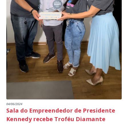
produtores agropecuários. Estamos no rumo certo,
de Janeiro.
parabéns a todos os servidores que contribuem para a
segurança da nossa cidade”, destaca o prefeito Dorlei
Fontão.
04/06/2024
Sala do Empreendedor de Presidente
Kennedy recebe Troféu Diamante