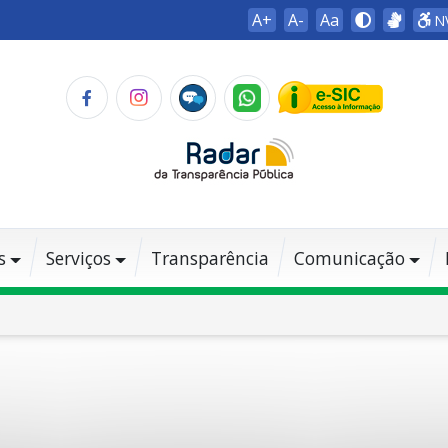
A+
A-
Aa
N
s
Serviços
Transparência
Comunicação