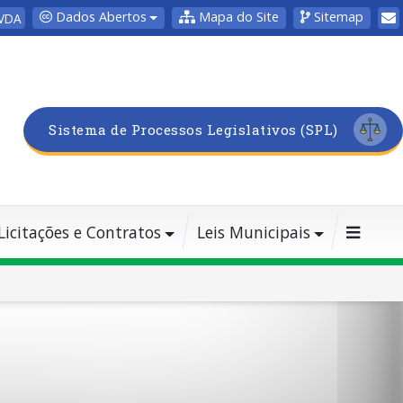
Dados Abertos
Mapa do Site
Sitemap
VDA
Sistema de Processos Legislativos (SPL)
Licitações e Contratos
Leis Municipais