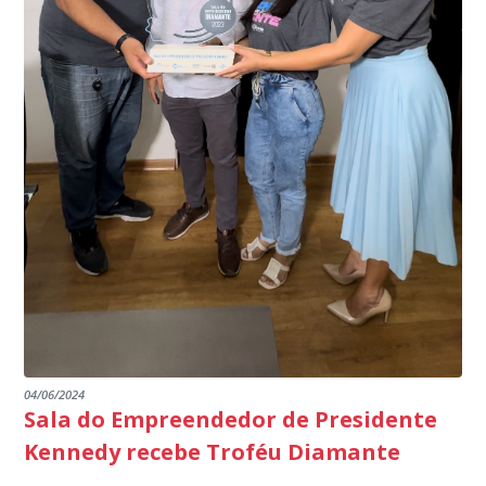
produtores agropecuários. Estamos no rumo certo,
de Janeiro.
parabéns a todos os servidores que contribuem para a
segurança da nossa cidade”, destaca o prefeito Dorlei
Fontão.
04/06/2024
Sala do Empreendedor de Presidente
Kennedy recebe Troféu Diamante