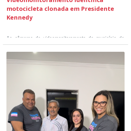
motocicleta clonada em Presidente
Kennedy
As câmeras de videomonitoramento do município de
Presidente Kennedy identificaram neste fim de semana,
01 de junho, uma motocicleta com indícios de
adulteração, imediatamente, a central de
Durante a abordagem a adulteração foi comprovada,
videomonitoramento acionou a Guarda Civil Municipal,
através da conferência do Chassi, a motocicleta, bem
que em conjunto com a Polícia Militar realizou a
como o condutor e o carona, foram encaminhados a
averiguação.
Delegacia para esclarecimentos.
O resultado positivo da operação só foi possível por
conta do sistema de videomonitoramento instalado
recentemente em todo o município de Presidente
Kennedy, o sistema é integrado com outros municípios
“Mais de 100 câmeras foram instaladas na sede e no
do país, sendo possível a identificação de veículos por
interior de Presidente Kennedy, garantindo mais
meio do cruzamento de informações, nesse caso
segurança à população, seja nas ruas, no comércio, os
específico, com dados de uma cidade do Estado do Rio