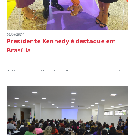
14/06/2024
Presidente Kennedy é destaque em
Brasília
A Prefeitura de Presidente Kennedy participou da etapa
nacional do 12º Prêmio Sebrae Prefeitura
Empreendedora, que visou valorizar e destacar o papel
dos gestores públicos comprometidos com o
desenvolvimento socioeconômico dos municípios, a
partir de iniciativas que estimulam o empreendedorismo,
a competitividade dos pequenos negócios e a
modernização da gestão pública local. O evento
aconteceu nesta terça-feira (11) em Brasília.