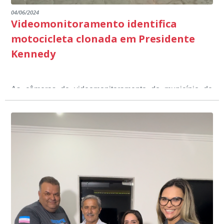
04/06/2024
Videomonitoramento identifica
motocicleta clonada em Presidente
Kennedy
As câmeras de videomonitoramento do município de
Presidente Kennedy identificaram neste fim de semana,
01 de junho, uma motocicleta com indícios de
adulteração, imediatamente, a central de
Durante a abordagem a adulteração foi comprovada,
videomonitoramento acionou a Guarda Civil Municipal,
através da conferência do Chassi, a motocicleta, bem
que em conjunto com a Polícia Militar realizou a
como o condutor e o carona, foram encaminhados a
averiguação.
Delegacia para esclarecimentos.
O resultado positivo da operação só foi possível por
conta do sistema de videomonitoramento instalado
recentemente em todo o município de Presidente
Kennedy, o sistema é integrado com outros municípios
“Mais de 100 câmeras foram instaladas na sede e no
do país, sendo possível a identificação de veículos por