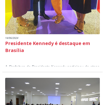
14/06/2024
Presidente Kennedy é destaque em
Brasília
A Prefeitura de Presidente Kennedy participou da etapa
nacional do 12º Prêmio Sebrae Prefeitura
Empreendedora, que visou valorizar e destacar o papel
dos gestores públicos comprometidos com o
desenvolvimento socioeconômico dos municípios, a
partir de iniciativas que estimulam o empreendedorismo,
a competitividade dos pequenos negócios e a