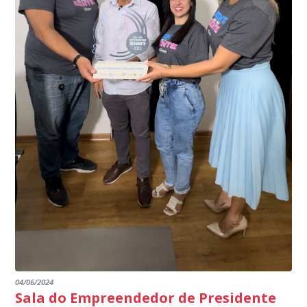
interior de Presidente Kennedy, garantindo mais
meio do cruzamento de informações, nesse caso
segurança à população, seja nas ruas, no comércio, os
específico, com dados de uma cidade do Estado do Rio
produtores agropecuários. Estamos no rumo certo,
de Janeiro.
parabéns a todos os servidores que contribuem para a
segurança da nossa cidade”, destaca o prefeito Dorlei
Fontão.
04/06/2024
Sala do Empreendedor de Presidente