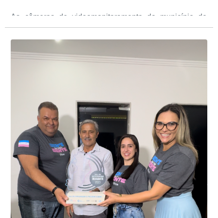
As câmeras de videomonitoramento do município de
Presidente Kennedy identificaram neste fim de semana,
01 de junho, uma motocicleta com indícios de
adulteração, imediatamente, a central de
Durante a abordagem a adulteração foi comprovada,
videomonitoramento acionou a Guarda Civil Municipal,
através da conferência do Chassi, a motocicleta, bem
que em conjunto com a Polícia Militar realizou a
como o condutor e o carona, foram encaminhados a
averiguação.
Delegacia para esclarecimentos.
O resultado positivo da operação só foi possível por
conta do sistema de videomonitoramento instalado
recentemente em todo o município de Presidente
Kennedy, o sistema é integrado com outros municípios
“Mais de 100 câmeras foram instaladas na sede e no
do país, sendo possível a identificação de veículos por
interior de Presidente Kennedy, garantindo mais
meio do cruzamento de informações, nesse caso
segurança à população, seja nas ruas, no comércio, os
específico, com dados de uma cidade do Estado do Rio
produtores agropecuários. Estamos no rumo certo,
de Janeiro.
parabéns a todos os servidores que contribuem para a
segurança da nossa cidade”, destaca o prefeito Dorlei
Fontão.