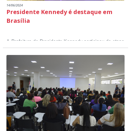
14/06/2024
Presidente Kennedy é destaque em
Brasília
A Prefeitura de Presidente Kennedy participou da etapa
nacional do 12º Prêmio Sebrae Prefeitura
Empreendedora, que visou valorizar e destacar o papel
dos gestores públicos comprometidos com o
desenvolvimento socioeconômico dos municípios, a
partir de iniciativas que estimulam o empreendedorismo,
a competitividade dos pequenos negócios e a
modernização da gestão pública local. O evento
aconteceu nesta terça-feira (11) em Brasília.
O município, conquistou o primeiro lugar na etapa
estadual, sendo premiado com o troféu ouro, na
categoria Inclusão Produtiva, através do Programa Mais