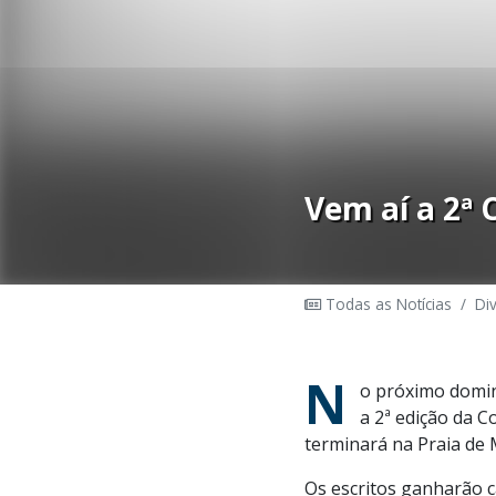
Vem aí a 2ª 
Todas as Notícias
/
Di
N
o próximo domin
a 2ª edição da C
terminará na Praia de
Os escritos ganharão c