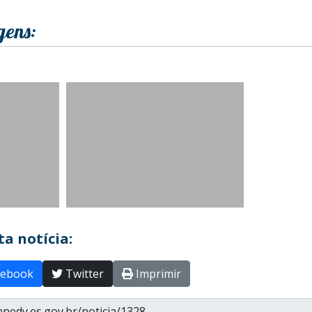
gens:
a notícia:
ebook
Twitter
Imprimir