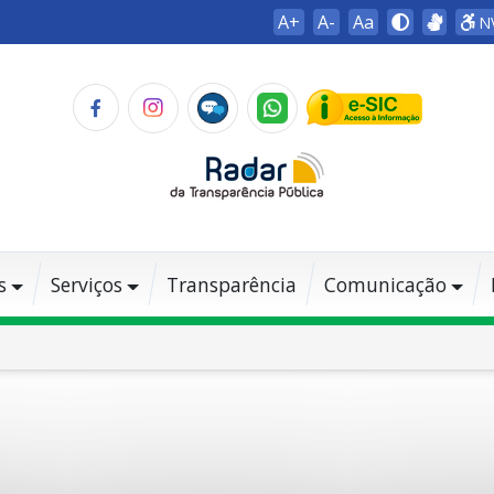
A+
A-
Aa
N
s
Serviços
Transparência
Comunicação