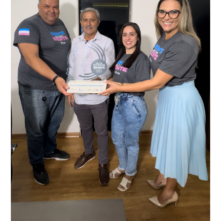
recentemente em todo o município de Presidente
Kennedy, o sistema é integrado com outros municípios
“Mais de 100 câmeras foram instaladas na sede e no
do país, sendo possível a identificação de veículos por
interior de Presidente Kennedy, garantindo mais
meio do cruzamento de informações, nesse caso
segurança à população, seja nas ruas, no comércio, os
específico, com dados de uma cidade do Estado do Rio
produtores agropecuários. Estamos no rumo certo,
de Janeiro.
parabéns a todos os servidores que contribuem para a
segurança da nossa cidade”, destaca o prefeito Dorlei
Fontão.