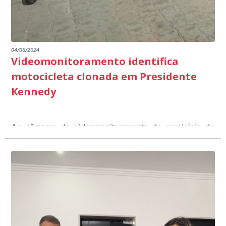
04/06/2024
Videomonitoramento identifica
motocicleta clonada em Presidente
Kennedy
As câmeras de videomonitoramento do município de
Presidente Kennedy identificaram neste fim de semana,
01 de junho, uma motocicleta com indícios de
adulteração, imediatamente, a central de
Durante a abordagem a adulteração foi comprovada,
videomonitoramento acionou a Guarda Civil Municipal,
através da conferência do Chassi, a motocicleta, bem
que em conjunto com a Polícia Militar realizou a
como o condutor e o carona, foram encaminhados a
averiguação.
Delegacia para esclarecimentos.
O resultado positivo da operação só foi possível por
conta do sistema de videomonitoramento instalado