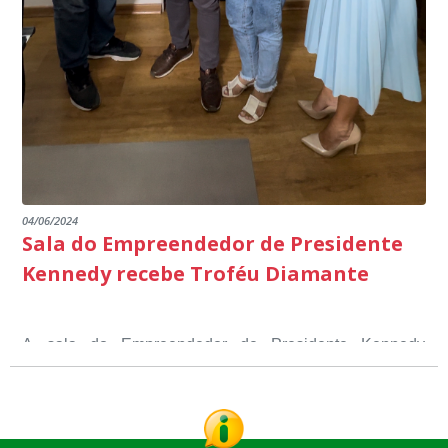
04/06/2024
Sala do Empreendedor de Presidente
Kennedy recebe Troféu Diamante
A sala do Empreendedor de Presidente Kennedy
recebeu o Selo Sebrae de Referência em atendimento, o
Troféu Diamante, um reconhecimento nacional, que
O Selo Sebrae nasceu inspirado nos casos de sucesso,
atesta a qualidade dos serviços prestados aos
que merecem o reconhecimento nacional, que se
empreendedores locais.