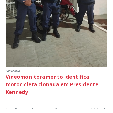
marco na busca pela excelência na educação básica,
multidisciplinar, o projeto Kennedy Educa Mais, entre
escuta pública tudo o que está sendo feito pela
destacando ainda mais o compromisso de todos em
outros) são todos voltados para o desenvolvimento total
Educação em Presidente Kennedy.
promover uma atuação coordenada, integrada e
dos educandos. Tudo isso também foi demonstrado ao
dialogada em prol do desenvolvimento educacional.
Ministério Público através de depoimentos
emocionantes de pais e professores no decorrer da
escuta pública.
04/06/2024
Videomonitoramento identifica
motocicleta clonada em Presidente
Kennedy
As câmeras de videomonitoramento do município de