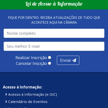
Lei de Acesso à Informação
tornaram referência, nas melhorias da gestão, e na
qualidade dos atendimentos prestados nesses espaços.
FIQUE POR DENTRO. RECEBA ATUALIZAÇÕES DE TUDO QUE
ACONTECE AQUI NA CÂMARA
A metodologia de avaliação se concentra em 7 pilares:
qualidade no atendimento remoto, gestão, oferta /
realização de soluções, ambiente de negócios,
infraestrutura, presença digital e cobertura e
produtividade. Somados, todos as categorias totalizam
100 pontos, nota recebida pelo município de Presidente
Realizar Inscrição
Enviar
Kennedy.
Cancelar Inscição
Acesso à Informação:
Acesso à Informação (e-SIC)
Calendário de Eventos