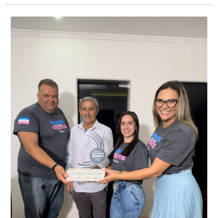
Presidente Kennedy identificaram neste fim de semana,
01 de junho, uma motocicleta com indícios de
adulteração, imediatamente, a central de
Durante a abordagem a adulteração foi comprovada,
videomonitoramento acionou a Guarda Civil Municipal,
através da conferência do Chassi, a motocicleta, bem
que em conjunto com a Polícia Militar realizou a
como o condutor e o carona, foram encaminhados a
averiguação.
Delegacia para esclarecimentos.
O resultado positivo da operação só foi possível por
conta do sistema de videomonitoramento instalado
recentemente em todo o município de Presidente
Kennedy, o sistema é integrado com outros municípios
“Mais de 100 câmeras foram instaladas na sede e no
do país, sendo possível a identificação de veículos por
interior de Presidente Kennedy, garantindo mais
meio do cruzamento de informações, nesse caso
segurança à população, seja nas ruas, no comércio, os
específico, com dados de uma cidade do Estado do Rio
produtores agropecuários. Estamos no rumo certo,
de Janeiro.
parabéns a todos os servidores que contribuem para a
segurança da nossa cidade”, destaca o prefeito Dorlei
Fontão.