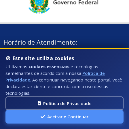
Horário de Atendimento:
Segunda à Sexta: 08:00hs às 17:00hs
🍪 Este site utiliza cookies
Telefone:
Utilizamos
cookies essenciais
e tecnologias
Fixo: (28) 3535-3603 (Ramal 1025)
semelhantes de acordo com a nossa
Política de
Privacidade
. Ao continuar navegando neste portal, você
E-mail:
declara estar ciente e concorda com o uso dessas
ouvidoria@presidentekennedy.es.gov.br
tecnologias.
Política de Privacidade
Aceitar e Continuar