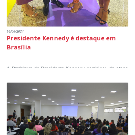
14/06/2024
Presidente Kennedy é destaque em
Brasília
A Prefeitura de Presidente Kennedy participou da etapa
nacional do 12º Prêmio Sebrae Prefeitura
Empreendedora, que visou valorizar e destacar o papel
dos gestores públicos comprometidos com o
desenvolvimento socioeconômico dos municípios, a
partir de iniciativas que estimulam o empreendedorismo,
a competitividade dos pequenos negócios e a
modernização da gestão pública local. O evento
aconteceu nesta terça-feira (11) em Brasília.