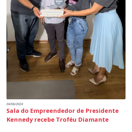
de Janeiro.
parabéns a todos os servidores que contribuem para a
segurança da nossa cidade”, destaca o prefeito Dorlei
Fontão.
04/06/2024
Sala do Empreendedor de Presidente
Kennedy recebe Troféu Diamante