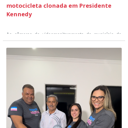
motocicleta clonada em Presidente
Kennedy
As câmeras de videomonitoramento do município de
Presidente Kennedy identificaram neste fim de semana,
01 de junho, uma motocicleta com indícios de
adulteração, imediatamente, a central de
Durante a abordagem a adulteração foi comprovada,
videomonitoramento acionou a Guarda Civil Municipal,
através da conferência do Chassi, a motocicleta, bem
que em conjunto com a Polícia Militar realizou a
como o condutor e o carona, foram encaminhados a
averiguação.
Delegacia para esclarecimentos.
O resultado positivo da operação só foi possível por
conta do sistema de videomonitoramento instalado
recentemente em todo o município de Presidente
Kennedy, o sistema é integrado com outros municípios
“Mais de 100 câmeras foram instaladas na sede e no
do país, sendo possível a identificação de veículos por
interior de Presidente Kennedy, garantindo mais
meio do cruzamento de informações, nesse caso
segurança à população, seja nas ruas, no comércio, os
específico, com dados de uma cidade do Estado do Rio
produtores agropecuários. Estamos no rumo certo,