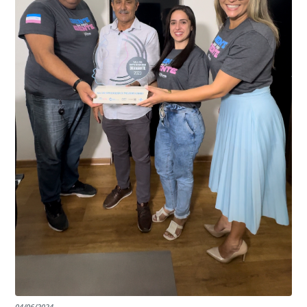
Kennedy, o sistema é integrado com outros municípios
“Mais de 100 câmeras foram instaladas na sede e no
do país, sendo possível a identificação de veículos por
interior de Presidente Kennedy, garantindo mais
meio do cruzamento de informações, nesse caso
segurança à população, seja nas ruas, no comércio, os
específico, com dados de uma cidade do Estado do Rio
produtores agropecuários. Estamos no rumo certo,
de Janeiro.
parabéns a todos os servidores que contribuem para a
segurança da nossa cidade”, destaca o prefeito Dorlei
Fontão.
04/06/2024