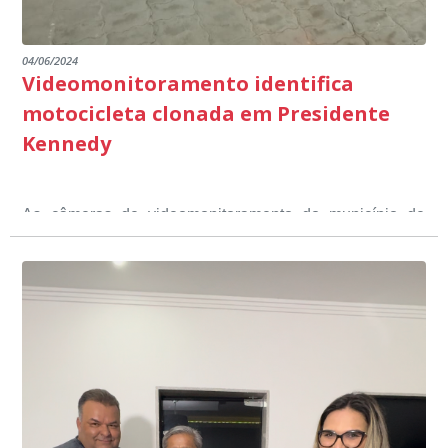
04/06/2024
Videomonitoramento identifica
motocicleta clonada em Presidente
Kennedy
As câmeras de videomonitoramento do município de
Presidente Kennedy identificaram neste fim de semana,
01 de junho, uma motocicleta com indícios de
adulteração, imediatamente, a central de
Durante a abordagem a adulteração foi comprovada,
videomonitoramento acionou a Guarda Civil Municipal,
através da conferência do Chassi, a motocicleta, bem
que em conjunto com a Polícia Militar realizou a
como o condutor e o carona, foram encaminhados a
averiguação.
Delegacia para esclarecimentos.
O resultado positivo da operação só foi possível por
conta do sistema de videomonitoramento instalado
recentemente em todo o município de Presidente