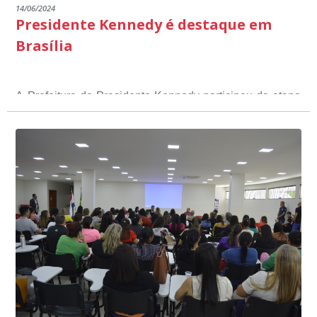
14/06/2024
Presidente Kennedy é destaque em
Brasília
A Prefeitura de Presidente Kennedy participou da etapa
nacional do 12º Prêmio Sebrae Prefeitura
Empreendedora, que visou valorizar e destacar o papel
dos gestores públicos comprometidos com o
desenvolvimento socioeconômico dos municípios, a
partir de iniciativas que estimulam o empreendedorismo,
a competitividade dos pequenos negócios e a
modernização da gestão pública local. O evento
aconteceu nesta terça-feira (11) em Brasília.
O município, conquistou o primeiro lugar na etapa
estadual, sendo premiado com o troféu ouro, na
categoria Inclusão Produtiva, através do Programa Mais