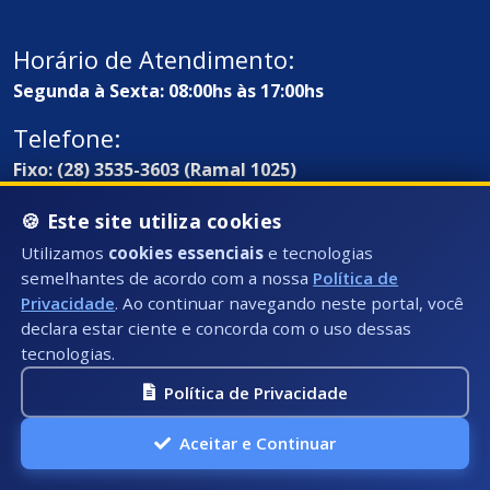
Horário de Atendimento:
Segunda à Sexta: 08:00hs às 17:00hs
Telefone:
Fixo: (28) 3535-3603 (Ramal 1025)
E-mail:
🍪 Este site utiliza cookies
ouvidoria@presidentekennedy.es.gov.br
Utilizamos
cookies essenciais
e tecnologias
semelhantes de acordo com a nossa
Política de
Privacidade
. Ao continuar navegando neste portal, você
declara estar ciente e concorda com o uso dessas
tecnologias.
Política de Privacidade
Aceitar e Continuar
Endereço / Ouvidoria: