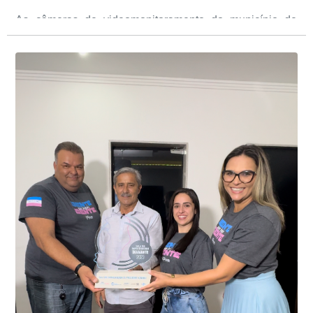
As câmeras de videomonitoramento do município de
Presidente Kennedy identificaram neste fim de semana,
01 de junho, uma motocicleta com indícios de
adulteração, imediatamente, a central de
Durante a abordagem a adulteração foi comprovada,
videomonitoramento acionou a Guarda Civil Municipal,
através da conferência do Chassi, a motocicleta, bem
que em conjunto com a Polícia Militar realizou a
como o condutor e o carona, foram encaminhados a
averiguação.
Delegacia para esclarecimentos.
O resultado positivo da operação só foi possível por
conta do sistema de videomonitoramento instalado
recentemente em todo o município de Presidente
Kennedy, o sistema é integrado com outros municípios
“Mais de 100 câmeras foram instaladas na sede e no
do país, sendo possível a identificação de veículos por
interior de Presidente Kennedy, garantindo mais
meio do cruzamento de informações, nesse caso
segurança à população, seja nas ruas, no comércio, os
específico, com dados de uma cidade do Estado do Rio
produtores agropecuários. Estamos no rumo certo,
de Janeiro.
parabéns a todos os servidores que contribuem para a
segurança da nossa cidade”, destaca o prefeito Dorlei
Fontão.