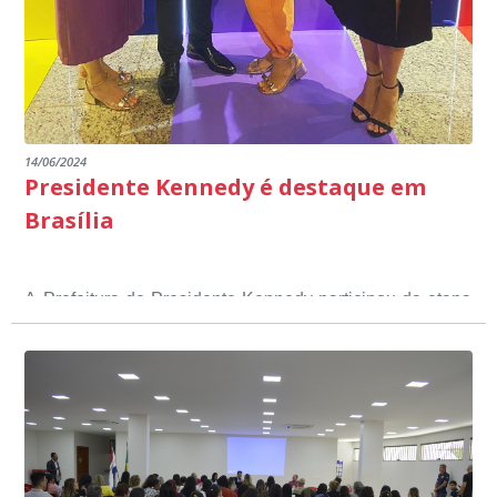
14/06/2024
Presidente Kennedy é destaque em
Brasília
A Prefeitura de Presidente Kennedy participou da etapa
nacional do 12º Prêmio Sebrae Prefeitura
Empreendedora, que visou valorizar e destacar o papel
dos gestores públicos comprometidos com o
desenvolvimento socioeconômico dos municípios, a
partir de iniciativas que estimulam o empreendedorismo,
a competitividade dos pequenos negócios e a
modernização da gestão pública local. O evento