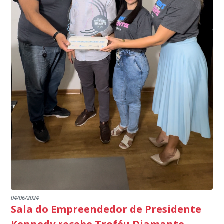
meio do cruzamento de informações, nesse caso
segurança à população, seja nas ruas, no comércio, os
específico, com dados de uma cidade do Estado do Rio
produtores agropecuários. Estamos no rumo certo,
de Janeiro.
parabéns a todos os servidores que contribuem para a
segurança da nossa cidade”, destaca o prefeito Dorlei
Fontão.
04/06/2024
Sala do Empreendedor de Presidente