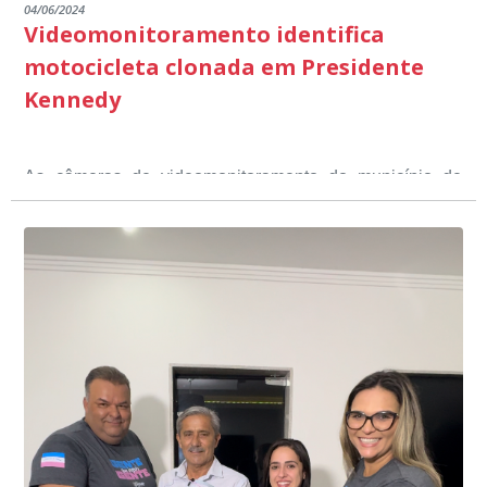
04/06/2024
Videomonitoramento identifica
motocicleta clonada em Presidente
Kennedy
As câmeras de videomonitoramento do município de
Presidente Kennedy identificaram neste fim de semana,
01 de junho, uma motocicleta com indícios de
adulteração, imediatamente, a central de
Durante a abordagem a adulteração foi comprovada,
videomonitoramento acionou a Guarda Civil Municipal,
através da conferência do Chassi, a motocicleta, bem
que em conjunto com a Polícia Militar realizou a
como o condutor e o carona, foram encaminhados a
averiguação.
Delegacia para esclarecimentos.
O resultado positivo da operação só foi possível por
conta do sistema de videomonitoramento instalado
recentemente em todo o município de Presidente
Kennedy, o sistema é integrado com outros municípios
“Mais de 100 câmeras foram instaladas na sede e no
do país, sendo possível a identificação de veículos por
interior de Presidente Kennedy, garantindo mais