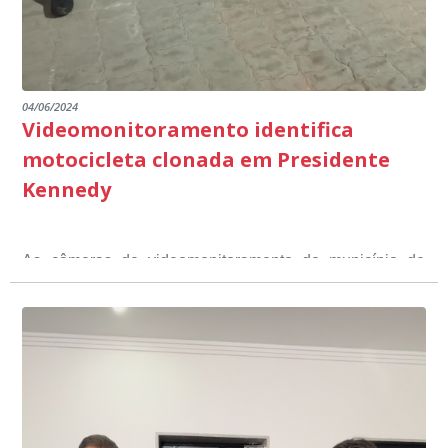
04/06/2024
Videomonitoramento identifica
motocicleta clonada em Presidente
Kennedy
As câmeras de videomonitoramento do município de
Presidente Kennedy identificaram neste fim de semana,
01 de junho, uma motocicleta com indícios de
adulteração, imediatamente, a central de
Durante a abordagem a adulteração foi comprovada,
videomonitoramento acionou a Guarda Civil Municipal,
através da conferência do Chassi, a motocicleta, bem
que em conjunto com a Polícia Militar realizou a
como o condutor e o carona, foram encaminhados a
averiguação.
Delegacia para esclarecimentos.
O resultado positivo da operação só foi possível por