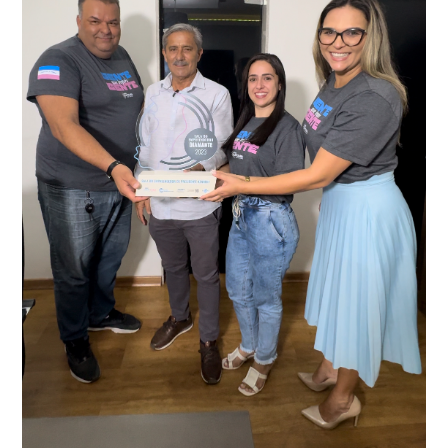
conta do sistema de videomonitoramento instalado
recentemente em todo o município de Presidente
Kennedy, o sistema é integrado com outros municípios
“Mais de 100 câmeras foram instaladas na sede e no
do país, sendo possível a identificação de veículos por
interior de Presidente Kennedy, garantindo mais
meio do cruzamento de informações, nesse caso
segurança à população, seja nas ruas, no comércio, os
específico, com dados de uma cidade do Estado do Rio
produtores agropecuários. Estamos no rumo certo,
de Janeiro.
parabéns a todos os servidores que contribuem para a
segurança da nossa cidade”, destaca o prefeito Dorlei
Fontão.